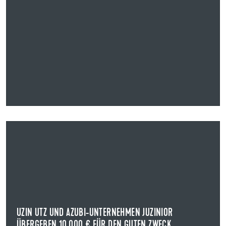
19.12.2025
UZIN UTZ UND AZUBI-UNTERNEHMEN JUZINIOR
ÜBERGEBEN 10.000 € FÜR DEN GUTEN ZWECK
WEIHNACHTSSPENDE FÜR DAS HOSPIZ ULM
Die Juniorenfirma der Uzin Utz SE – Juzinior – spendet
seit vielen Jahren einen Teil seiner ...
UZIN UTZ UND AZUBI-UNTERNEHMEN JUZINIOR
ÜBERGEBEN 10.000 € FÜR DEN GUTEN ZWECK