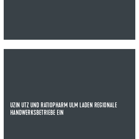
19.12.2025
UZIN UTZ UND RATIOPHARM ULM LADEN REGIONALE
HANDWERKSBETRIEBE EIN
EIN ABEND FÜR DAS HANDWERK
Am 3. Februar steht in der Ratiopharm Arena nicht nur
Basketball im Mittelpunkt, sondern das ...
UZIN UTZ UND RATIOPHARM ULM LADEN REGIONALE
HANDWERKSBETRIEBE EIN
NEWS ANZEIGEN