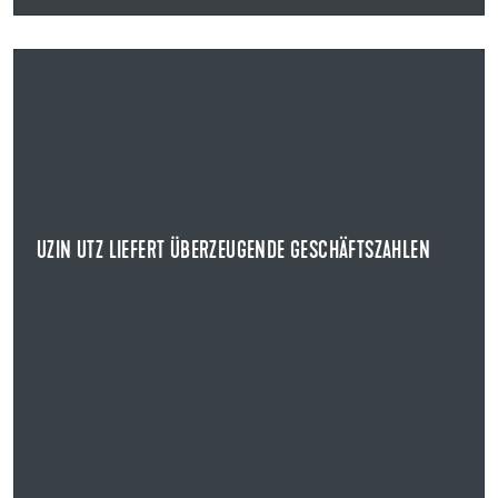
31.03.2025
UZIN UTZ LIEFERT ÜBERZEUGENDE GESCHÄFTSZAHLEN
GESCHÄFTSJAHR 2024
Uzin Utz legte heute im Rahmen der
Bilanzpressekonferenz sowie des Earnings Calls die
Geschäfts...
UZIN UTZ LIEFERT ÜBERZEUGENDE GESCHÄFTSZAHLEN
NEWS ANZEIGEN