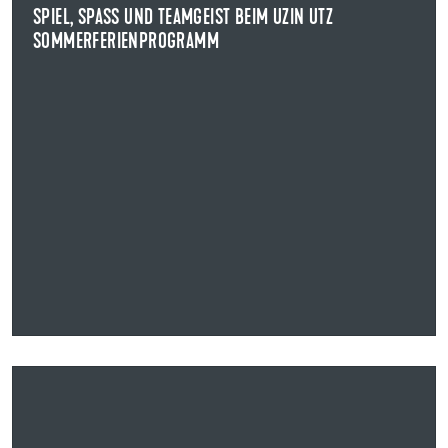
SPIEL, SPASS UND TEAMGEIST BEIM UZIN UTZ S
OMMERFERIENPROGRAMM
NEWS ANZEIGEN
02.09.2025
UZIN UTZ BEGRÜSST NACHWUCHSKRÄFTE