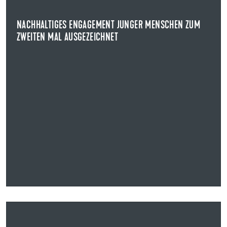
Am 8. Juli 2026 wurde zum zweiten Mal der Ulmer
Jugendpreis verliehen. Der von der Uzin Utz SE, ...
NACHHALTIGES ENGAGEMENT JUNGER MENSCHEN ZUM
ZWEITEN MAL AUSGEZEICHNET
NEWS ANZEIGEN
25.06.2026