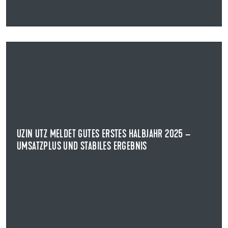
14.08.2025
UZIN UTZ MELDET GUTES ERSTES HALBJAHR 2025 –
UMSATZPLUS UND STABILES ERGEBNIS
HALBJAHRESZAHLEN UZIN UTZ SE
Die Uzin Utz SE, international agierender Hersteller von
Produkten und Systemen für die ...
UZIN UTZ MELDET GUTES ERSTES HALBJAHR 2025 –
UMSATZPLUS UND STABILES ERGEBNIS
NEWS ANZEIGEN