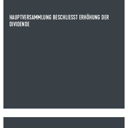
Auf der ordentlichen Hauptversammlung beschlossen
die Aktionärinnen und Aktionäre der Uzin Utz SE...
HAUPTVERSAMMLUNG BESCHLIESST ERHÖHUNG DER D
NEWS ANZEIGEN
IVIDENDE
02.04.2025