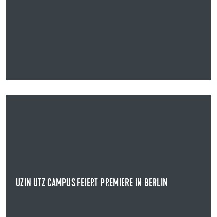
24.04.2026
UZIN UTZ CAMPUS FEIERT PREMIERE IN BERLIN
EIN TAG VOLLER IMPULSE
Am 24. April 2026 fand der Uzin Utz Campus erstmals in
Berlin statt und zog rund 210 Kunden und...
UZIN UTZ CAMPUS FEIERT PREMIERE IN BERLIN
NEWS ANZEIGEN