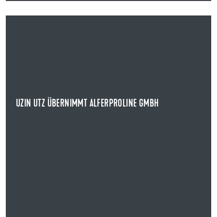
20.05.2026
UZIN UTZ ÜBERNIMMT ALFERPROLINE GMBH
STRATEGISCHE AKQUISITION IM BEREICH BAUPROFILE UND OUTDOOR-
SYSTEMLÖSUNGEN
Die Uzin Utz SE übernimmt die alferproline GmbH mit
Sitz in Boppard.
UZIN UTZ ÜBERNIMMT ALFERPROLINE GMBH
NEWS ANZEIGEN