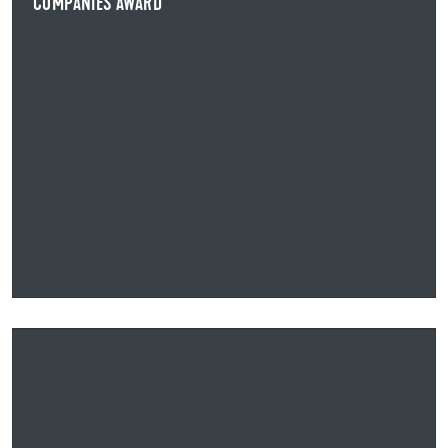
COMPANIES AWARD
NEWS ANZEIGEN
12.05.2025
HAUPTVERSAMMLUNG BESCHLIESST ERHÖHUNG DER D
IVIDENDE