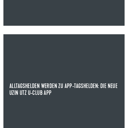
23.09.2025
ALLTAGSHELDEN WERDEN ZU APP-TAGSHELDEN: DIE NEUE
UZIN UTZ U-CLUB APP
BONUSPUNKTEPROGRAMM ALLER MARKEN
Der Bodenspezialist Uzin Utz präsentierte pünktlich zum
Uzin Utz Campus am 19. September die ...
ALLTAGSHELDEN WERDEN ZU APP-TAGSHELDEN: DIE NEUE
UZIN UTZ U-CLUB APP
NEWS ANZEIGEN