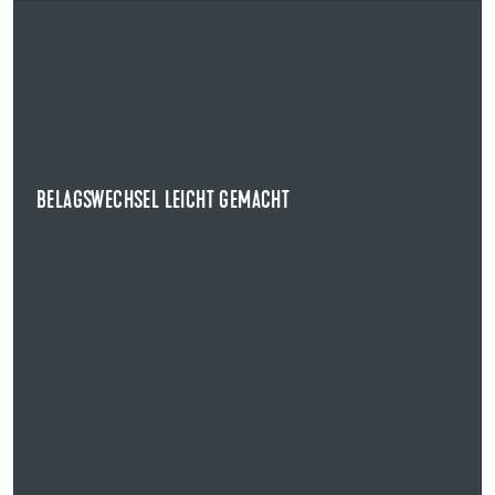
28.08.2025
BELAGSWECHSEL LEICHT GEMACHT
UZIN UTZ STELLT EASYLIFT PRIMER FÜR ARCHITEKTEN IN DEN FOKUS
Auf gleich drei hochkarätigen Architektur-
Veranstaltungen in Deutschland präsentiert Uzin Utz...
BELAGSWECHSEL LEICHT GEMACHT
NEWS ANZEIGEN