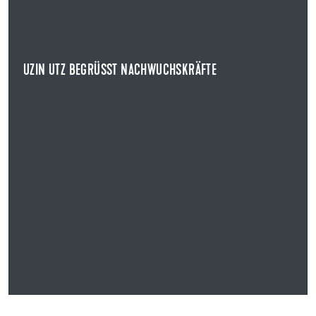
AUSBILDUNGSSTART FÜR AUSZUBILDENDE UND DUALE STUDENTEN
Das Ulmer Unternehmen Uzin Utz hieß am 1. September
insgesamt elf neue Auszubildende und duale ...
UZIN UTZ BEGRÜSST NACHWUCHSKRÄFTE
NEWS ANZEIGEN