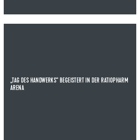
03.02.2026
„TAG DES HANDWERKS“ BEGEISTERT IN DER RATIOPHARM
ARENA
UZIN UTZ UND RATIOPHARM ULM FEIERN DAS REGIONALE HANDWERK
Volle Ränge, starke Emotionen und ein klares Zeichen
der Wertschätzung: Beim Heimspiel von ...
„TAG DES HANDWERKS“ BEGEISTERT IN DER RATIOPHARM
ARENA
NEWS ANZEIGEN