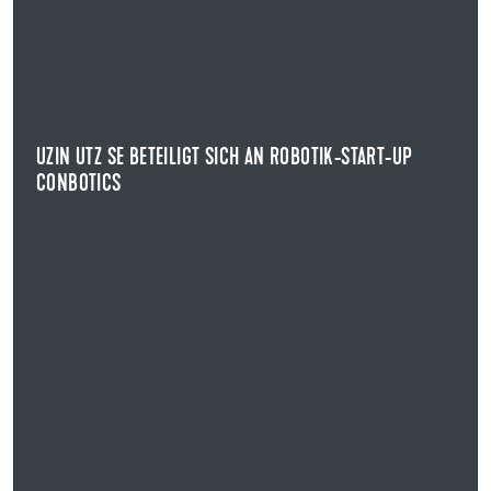
UZIN UTZ SE BETEILIGT SICH AN ROBOTIK-START-UP
CONBOTICS
INVESTMENT IN DIE ZUKUNFT DER BAUBRANCHE
Uzin Utz geht eine strategische Partnerschaft mit dem
Berliner Robotik-Start-up ConBotics ein.
UZIN UTZ SE BETEILIGT SICH AN ROBOTIK-START-UP
CONBOTICS
NEWS ANZEIGEN