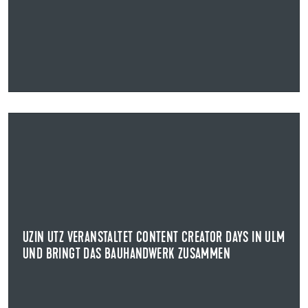
26.05.2025
UZIN UTZ VERANSTALTET CONTENT CREATOR DAYS IN ULM
UND BRINGT DAS BAUHANDWERK ZUSAMMEN
LIKES, LINKS UND LEIDENSCHAFT FÜRS HANDWERK
In einer Welt, in der Social Media und digitale
Plattformen längst zentrale Kanäle für Marken...
UZIN UTZ VERANSTALTET CONTENT CREATOR DAYS IN ULM
UND BRINGT DAS BAUHANDWERK ZUSAMMEN
NEWS ANZEIGEN