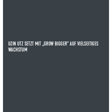
09.02.2026
UZIN UTZ SETZT MIT „GROW BIGGER“ AUF VIELSEITIGES
WACHSTUM
MIT NEUER KONZERNSTRATEGIE WEITER AUF WACHSTUMSKURS
Mit der neuen Konzernstrategie GROW BIGGER stellt
Uzin Utz die Weichen für die kommenden Jahre.
UZIN UTZ SETZT MIT „GROW BIGGER“ AUF VIELSEITIGES
WACHSTUM
NEWS ANZEIGEN