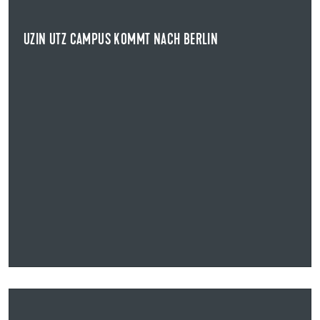
Fachwissen auf ein eigenes, kundennahes ...
UZIN UTZ CAMPUS KOMMT NACH BERLIN
NEWS ANZEIGEN
14.11.2025