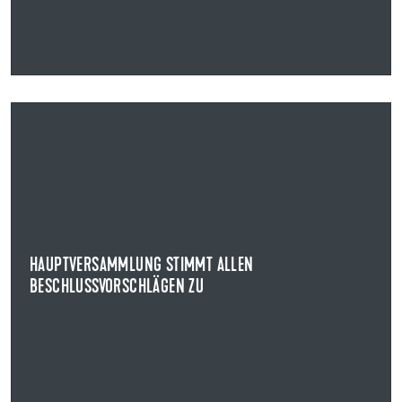
13.05.2026
HAUPTVERSAMMLUNG STIMMT ALLEN
BESCHLUSSVORSCHLÄGEN ZU
HAUPTVERSAMMLUNG DER UZIN UTZ SE
Die Aktionärinnen und Aktionäre der Uzin Utz SE haben
auf der ordentlichen Hauptversammlung des...
HAUPTVERSAMMLUNG STIMMT ALLEN
BESCHLUSSVORSCHLÄGEN ZU
NEWS ANZEIGEN