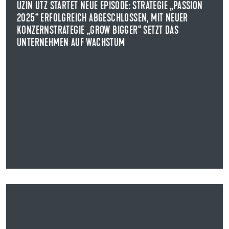
Uzin Utz schließt die Konzernstrategie „PASSION 2025“
UZIN UTZ STARTET NEUE EPISODE: STRATEGIE „PASSION
mit Rekordumsatzerlösen erfolgreich ab.
2025“ ERFOLGREICH ABGESCHLOSSEN, MIT NEUER
KONZERNSTRATEGIE „GROW BIGGER“ SETZT DAS
NEWS ANZEIGEN
UNTERNEHMEN AUF WACHSTUM
06.03.2026
UZIN UTZ INVESTIERT IN GROPYUS AG
STRATEGISCHER SCHRITT IN EINEN WACHSENDEN ZUKUNFTSMARKT