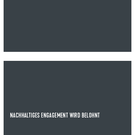
23.09.2025
NACHHALTIGES ENGAGEMENT WIRD BELOHNT
DER ULMER JUGENDPREIS
Der Ulmer Jugendpreis ist ein Wettbewerb für
Schülerinnen und Schüler ab der siebten Klasse, der ...
NACHHALTIGES ENGAGEMENT WIRD BELOHNT
NEWS ANZEIGEN