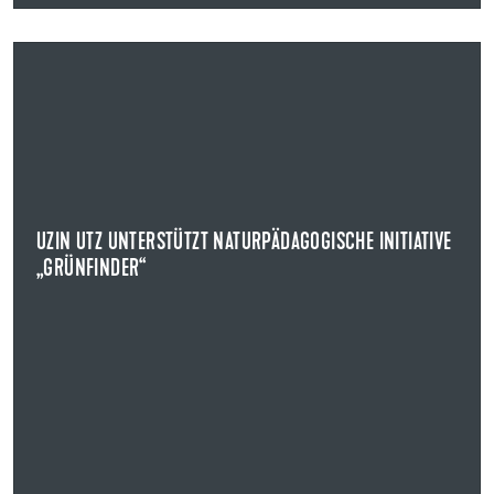
29.10.2025
UZIN UTZ UNTERSTÜTZT NATURPÄDAGOGISCHE INITIATIVE
„GRÜNFINDER“
REGIONALE UNTERSTÜTZUNG IN HÖHE VON 5.000 EURO
Uzin Utz spendet erneut an die naturpädagogische
Initiative „Grünfinder".
UZIN UTZ UNTERSTÜTZT NATURPÄDAGOGISCHE INITIATIVE
„GRÜNFINDER“
NEWS ANZEIGEN