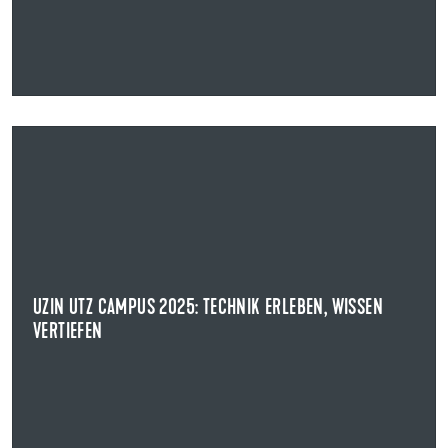
23.03.2025
UZIN UTZ CAMPUS 2025: TECHNIK ERLEBEN, WISSEN
VERTIEFEN
BODEN IM FOKUS
Spannende Vorträge und praxisnahe Workshops sind das
Markenzeichen des Uzin Utz Campus...
UZIN UTZ CAMPUS 2025: TECHNIK ERLEBEN, WISSEN
VERTIEFEN
NEWS ANZEIGEN