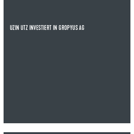
Uzin Utz beteiligt sich an der Gropyus AG.
NEWS ANZEIGEN
UZIN UTZ INVESTIERT IN GROPYUS AG