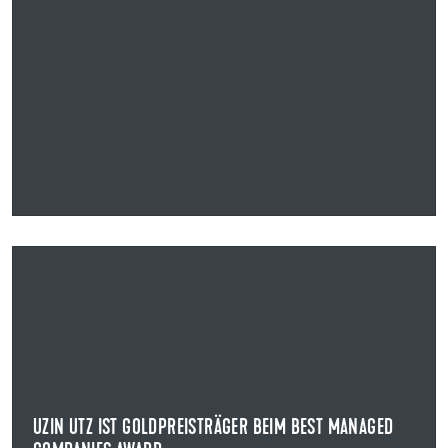
22.05.2025
UZIN UTZ IST GOLDPREISTRÄGER BEIM BEST MANAGED
COMPANIES AWARD
AUSZEICHNUNG FÜR DEN DEUTSCHEN MITTELSTAND
Uzin Utz, weltweit agierender Komplettanbieter für
Bodensysteme, ist sechsmaliger Preisträger des ..
UZIN UTZ IST GOLDPREISTRÄGER BEIM BEST MANAGED