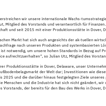
terstreichen wir unsere internationale Wachs-tumsstrategie
, Mitglied des Vorstands und verantwortlich für Finanzen.
haft und seit 2015 mit einer Produktionsstätte in Dover, D
en Markt hat sich auch angesichts der ak-tuellen wirtscha
 Nachfrage nach unseren Produkten und systembasierten Lö
e ist notwendig, um unsere hohen Standards in Bezug auf Pr
ce aufrechtzuerhalten“, so Julian Utz, Mitglied des Vorstan
er Produktionsstätte in Dover, Delaware, unser Unterneh
Fußbodenbelagsmarkt der Welt dar; Investitionen wie diese
is 2025 und die darüber hinaus festgelegten Ziele unsere
e Menschen und die Industrie hat sich nicht geändert, wir
 des Vorstands, der bereits für den Bau des Werks in Dover,