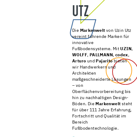
UTZ
Die
Markenwelt
von Uzin Utz
vereint führende Marken für
innovative
Fußbodensysteme. Mit
UZIN
,
WOLFF
,
PALLMANN
,
codex
,
Arturo
und
Pajarito
bieten
wir Handwerkern und
Architekten
maßgeschneiderte Lösungen
– von
Oberflächenvorbereitung bis
hin zu nachhaltigen Design-
Böden. Die
Markenwelt
steht
für über 111 Jahre Erfahrung,
Fortschritt und Qualität im
Bereich
Fußbodentechnologie.