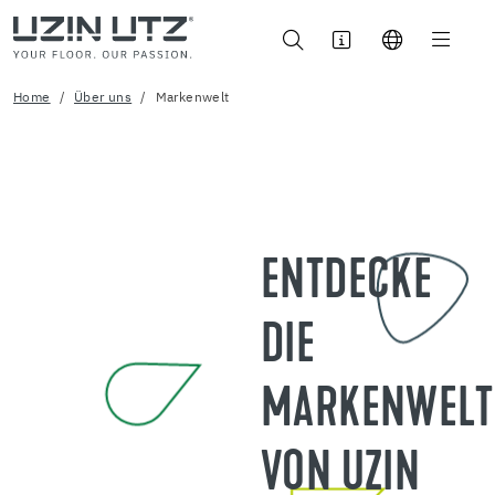
Home
Über uns
Markenwelt
ENTDECKE
DIE
MARKENWELT
VON UZIN