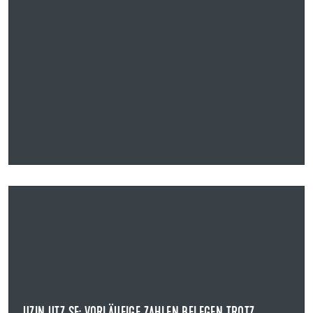
07.03.2023
UZIN UTZ SE: VORLÄUFIGE ZAHLEN BELEGEN TROTZ
WIRTSCHAFTLICHER TURBULENZEN SOLIDE
GESCHÄFTSENTWICKLUNG IM JAHR 2022
VERÖFFENTLICHUNG VORLÄUFIGE ZAHLEN GESCHÄFTSJAHR 2022
Uzin Utz, weltweit agierender Komplettanbieter für