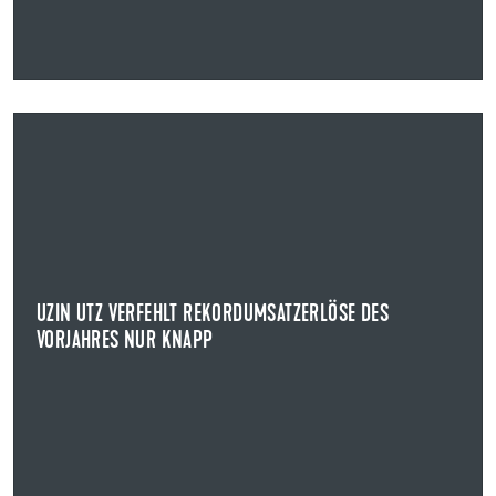
27.08.2023
UZIN UTZ VERFEHLT REKORDUMSATZERLÖSE DES
VORJAHRES NUR KNAPP
HALBJAHRESZAHLEN UZIN UTZ SE
In einem global herausfordernden und volatilen
Marktumfeld verfehlt Uzin Utz im ersten Halbjahr ...
UZIN UTZ VERFEHLT REKORDUMSATZERLÖSE DES
VORJAHRES NUR KNAPP
NEWS ANZEIGEN