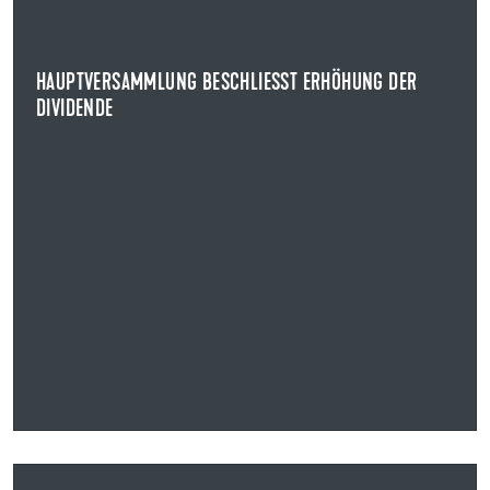
Auf der ordentlichen Hauptversammlung beschlossen
die Aktionärinnen und Aktionäre der Uzin Utz SE...
HAUPTVERSAMMLUNG BESCHLIESST ERHÖHUNG DER D
NEWS ANZEIGEN
IVIDENDE
31.03.2025