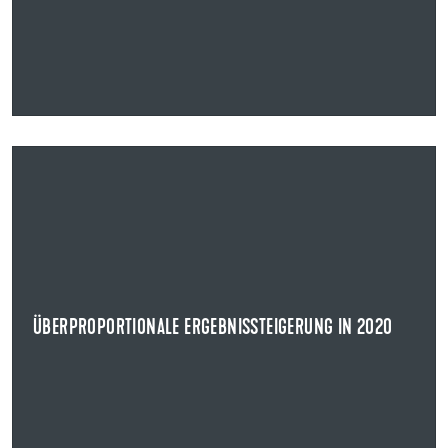
23.02.2021
ÜBERPROPORTIONALE ERGEBNISSTEIGERUNG IN 2020
VERÖFFENTLICHUNG VON INSIDERINFORMATIONEN GEMÄSS ARTIKEL 1
7 MAR
Geschäftsjahr 2020: Die UZIN UTZ AG gibt bekannt, dass
nach vorläufigen Berechnungen das Ergebnis...
ÜBERPROPORTIONALE ERGEBNISSTEIGERUNG IN 2020
NEWS ANZEIGEN