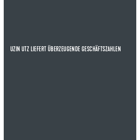
UZIN UTZ LIEFERT ÜBERZEUGENDE GESCHÄFTSZAHLEN
GESCHÄFTSJAHR 2024
Uzin Utz legte heute im Rahmen der
Bilanzpressekonferenz sowie des Earnings Calls die
Geschäfts...
UZIN UTZ LIEFERT ÜBERZEUGENDE GESCHÄFTSZAHLEN
NEWS ANZEIGEN