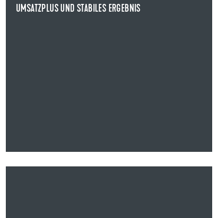
UMSATZPLUS UND STABILES ERGEBNIS
NEWS ANZEIGEN
12.05.2025
HAUPTVERSAMMLUNG BESCHLIESST ERHÖHUNG DER D
IVIDENDE