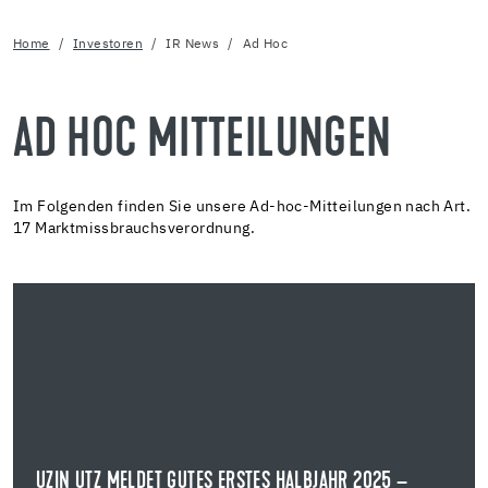
Home
Investoren
IR News
Ad Hoc
AD HOC MITTEILUNGEN
Im Folgenden finden Sie unsere Ad-hoc-Mitteilungen nach Art.
17 Marktmissbrauchsverordnung.
14.08.2025
UZIN UTZ MELDET GUTES ERSTES HALBJAHR 2025 –
UMSATZPLUS UND STABILES ERGEBNIS
HALBJAHRESZAHLEN UZIN UTZ SE
Die Uzin Utz SE, international agierender Hersteller von
Produkten und Systemen für die ...
UZIN UTZ MELDET GUTES ERSTES HALBJAHR 2025 –