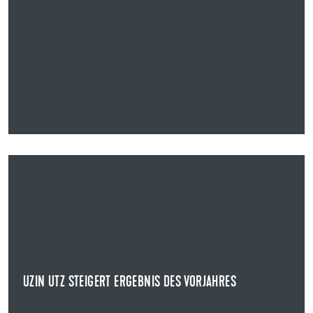
13.08.2024
UZIN UTZ STEIGERT ERGEBNIS DES VORJAHRES
HALBJAHRESZAHLEN UZIN UTZ SE
Die Uzin Utz SE erzielte im ersten Halbjahr einen
Konzernumsatz von 242,3 Mio. Euro.
UZIN UTZ STEIGERT ERGEBNIS DES VORJAHRES
NEWS ANZEIGEN