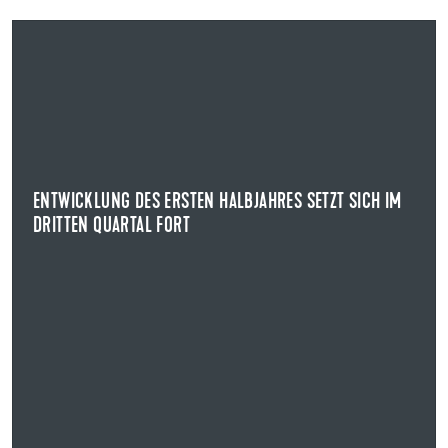
14.11.2023
ENTWICKLUNG DES ERSTEN HALBJAHRES SETZT SICH IM
DRITTEN QUARTAL FORT
KENNZAHLEN ZUM DRITTEN QUARTAL 2023
Uzin Utz konnte zum dritten Quartal Umsatzerlöse in
Höhe von 365,1 Mio. Euro erwirtschaften.
ENTWICKLUNG DES ERSTEN HALBJAHRES SETZT SICH IM
DRITTEN QUARTAL FORT
NEWS ANZEIGEN