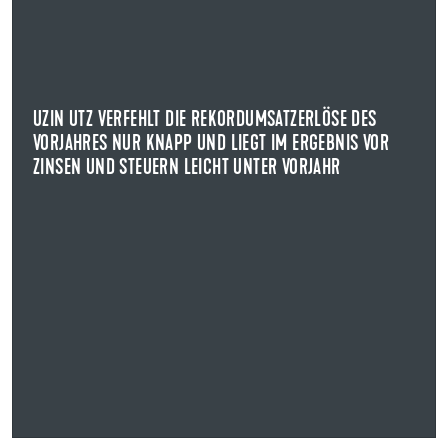
UZIN UTZ VERFEHLT DIE REKORDUMSATZERLÖSE DES
VORJAHRES NUR KNAPP UND LIEGT IM ERGEBNIS VOR
ZINSEN UND STEUERN LEICHT UNTER VORJAHR
VERÖFFENTLICHUNG VORLÄUFIGER ZAHLEN FÜR DAS GESCHÄFTSJAHR
2023
UZIN UTZ VERFEHLT DIE REKORDUMSATZERLÖSE DES
Der Konzernumsatz beläuft sich auf 479,3 Mio. Euro nach
VORJAHRES NUR KNAPP UND LIEGT IM ERGEBNIS VOR
487,1 Mio. Euro im Vorjahr.
ZINSEN UND STEUERN LEICHT UNTER VORJAHR
NEWS ANZEIGEN