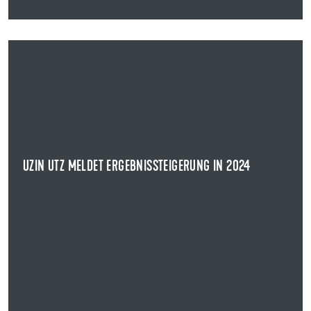
23.02.2025
UZIN UTZ MELDET ERGEBNISSTEIGERUNG IN 2024
Die Uzin Utz SE gibt bekannt, dass nach vorläufigen
Berechnungen das Ergebnis vor Zinsen und ...
NEWS ANZEIGEN
UZIN UTZ MELDET ERGEBNISSTEIGERUNG IN 2024