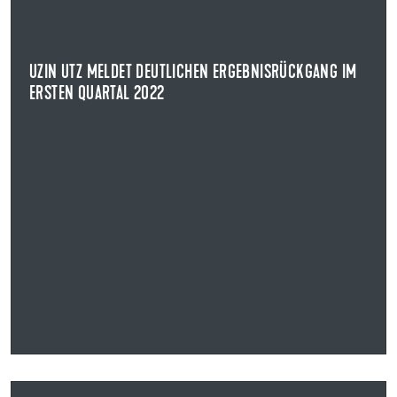
Die Uzin Utz AG hat für das erste Quartal 2022 vorläufige
Zahlen veröffentlicht.
UZIN UTZ MELDET DEUTLICHEN ERGEBNISRÜCKGANG IM
NEWS ANZEIGEN
ERSTEN QUARTAL 2022
04.08.2021