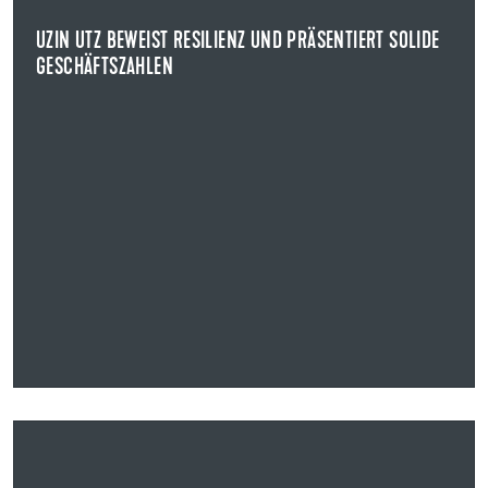
Geschäftszahlen für das Jahr 2023 vor.
UZIN UTZ BEWEIST RESILIENZ UND PRÄSENTIERT SOLIDE
GESCHÄFTSZAHLEN
NEWS ANZEIGEN
10.03.2024