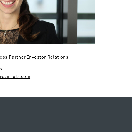
ness Partner Investor Relations
37
@uzin-utz.com