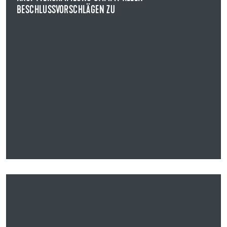
BESCHLUSSVORSCHLÄGEN ZU
NEWS ANZEIGEN
14.11.2025
UZIN UTZ SE VERÖFFENTLICHT DIE GESCHÄFTSZAHLEN
ZUM DRITTEN QUARTAL: UMSATZSTEIGERUNG UND