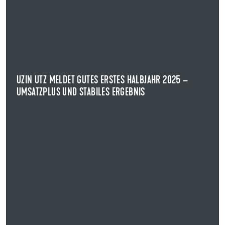
UZIN UTZ MELDET GUTES ERSTES HALBJAHR 2025 –
UMSATZPLUS UND STABILES ERGEBNIS
HALBJAHRESZAHLEN UZIN UTZ SE
Die Uzin Utz SE, international agierender Hersteller von
Produkten und Systemen für die ...
UZIN UTZ MELDET GUTES ERSTES HALBJAHR 2025 –
UMSATZPLUS UND STABILES ERGEBNIS
NEWS ANZEIGEN