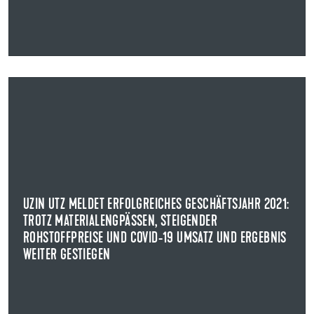
06.03.2022
UZIN UTZ MELDET ERFOLGREICHES GESCHÄFTSJAHR 2021:
TROTZ MATERIALENGPÄSSEN, STEIGENDER
ROHSTOFFPREISE UND COVID-19 UMSATZ UND ERGEBNIS
WEITER GESTIEGEN
VERÖFFENTLICHUNG VORLÄUFIGE ZAHLEN GESCHÄFTSJAHR 2021
UZIN UTZ MELDET ERFOLGREICHES GESCHÄFTSJAHR 2021:
Uzin Utz hat nach vorläufigen Berechnungen das
TROTZ MATERIALENGPÄSSEN, STEIGENDER
Geschäftsjahr 2021 mit Rekordwerten abgeschlossen.
ROHSTOFFPREISE UND COVID-19 UMSATZ UND ERGEBNIS
WEITER GESTIEGEN
NEWS ANZEIGEN