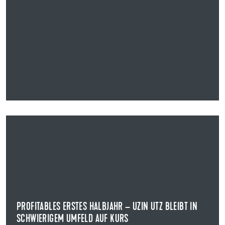
24.08.2022
PROFITABLES ERSTES HALBJAHR – UZIN UTZ BLEIBT IN
SCHWIERIGEM UMFELD AUF KURS
HALBJAHRESZAHLEN UZIN UTZ AG
In einem Umfeld hoher Volatilität bleibt Uzin Utz im
ersten Halbjahr 2022 erfolgreich auf Kurs.
PROFITABLES ERSTES HALBJAHR – UZIN UTZ BLEIBT IN
SCHWIERIGEM UMFELD AUF KURS
NEWS ANZEIGEN