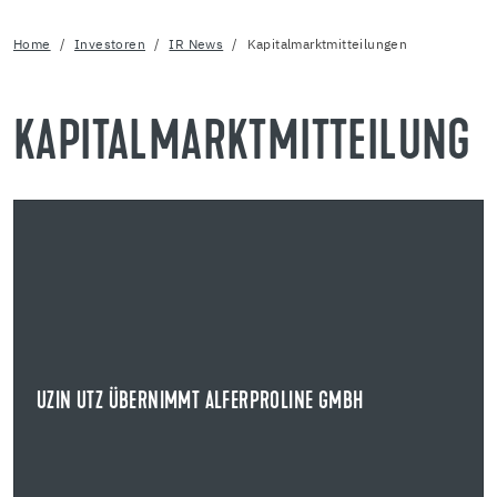
Home
Investoren
IR News
Kapitalmarktmitteilungen
KAPITALMARKTMITTEILUNG
20.05.2026
UZIN UTZ ÜBERNIMMT ALFERPROLINE GMBH
STRATEGISCHE AKQUISITION IM BEREICH BAUPROFILE UND OUTDOOR-
SYSTEMLÖSUNGEN
Die Uzin Utz SE übernimmt die alferproline GmbH mit
Sitz in Boppard.
UZIN UTZ ÜBERNIMMT ALFERPROLINE GMBH
NEWS ANZEIGEN