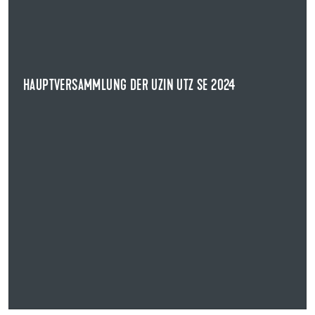
HAUPTVERSAMMLUNG DER UZIN UTZ SE 2024
Die Aktionärinnen und Aktionäre der Uzin Utz SE haben
auf der heutigen ordentlichen ...
NEWS ANZEIGEN
HAUPTVERSAMMLUNG DER UZIN UTZ SE 2024