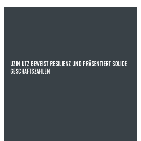
09.04.2024
UZIN UTZ BEWEIST RESILIENZ UND PRÄSENTIERT SOLIDE
GESCHÄFTSZAHLEN
GESCHÄFTSJAHR 2023
Uzin Utz legte im Rahmen der Bilanzpressekonferenz die
Geschäftszahlen für das Jahr 2023 vor.
UZIN UTZ BEWEIST RESILIENZ UND PRÄSENTIERT SOLIDE
GESCHÄFTSZAHLEN
NEWS ANZEIGEN