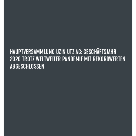
25.05.2021
HAUPTVERSAMMLUNG UZIN UTZ AG: GESCHÄFTSJAHR
2020 TROTZ WELTWEITER PANDEMIE MIT REKORDWERTEN
ABGESCHLOSSEN
Die UZIN UTZ AG kann auf ein erfolgreiches
Geschäftsjahr 2020 zurückblicken.
HAUPTVERSAMMLUNG UZIN UTZ AG: GESCHÄFTSJAHR
2020 TROTZ WELTWEITER PANDEMIE MIT REKORDWERTEN
NEWS ANZEIGEN
ABGESCHLOSSEN