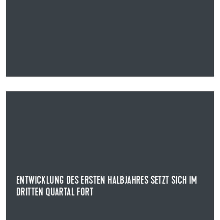
14.11.2023
ENTWICKLUNG DES ERSTEN HALBJAHRES SETZT SICH IM
DRITTEN QUARTAL FORT
KENNZAHLEN ZUM DRITTEN QUARTAL 2023
Uzin Utz konnte zum dritten Quartal Umsatzerlöse in
Höhe von 365,1 Mio. Euro erwirtschaften.
ENTWICKLUNG DES ERSTEN HALBJAHRES SETZT SICH IM
DRITTEN QUARTAL FORT
NEWS ANZEIGEN