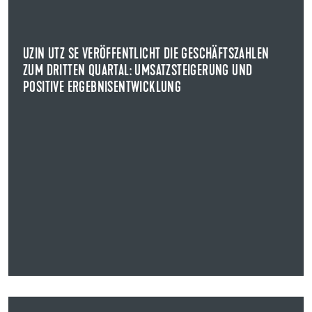
POSITIVE ERGEBNISENTWICKLUNG
KENNZAHLEN ZUM DRITTEN QUARTAL 2025
Uzin Utz konnte zum 30. September 2025 trotz des
UZIN UTZ SE VERÖFFENTLICHT DIE GESCHÄFTSZAHLEN
weiterhin herausfordernden Marktumfelds ...
ZUM DRITTEN QUARTAL: UMSATZSTEIGERUNG UND
POSITIVE ERGEBNISENTWICKLUNG
NEWS ANZEIGEN
14.08.2025