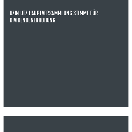
An der virtuell durchgeführten Veranstaltung nahmen bis
zu 80 Teilnehmerinnen und Teilnehmer teil.
UZIN UTZ HAUPTVERSAMMLUNG STIMMT FÜR
DIVIDENDENERHÖHUNG
NEWS ANZEIGEN
28.04.2022