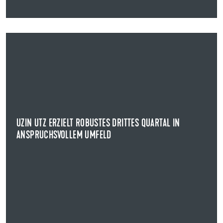
14.11.2022
UZIN UTZ ERZIELT ROBUSTES DRITTES QUARTAL IN
ANSPRUCHSVOLLEM UMFELD
KENNZAHLEN ZUM DRITTEN QUARTAL 2022
Uzin Utz hat im dritten Quartal 2022 erneut ein solides
wirtschaftliches Ergebnis erzielt.
UZIN UTZ ERZIELT ROBUSTES DRITTES QUARTAL IN
ANSPRUCHSVOLLEM UMFELD
NEWS ANZEIGEN