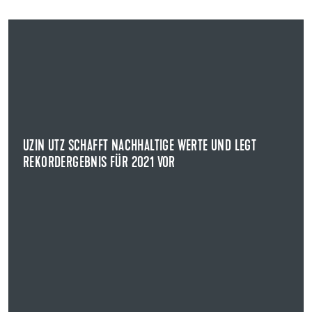
20.04.2022
UZIN UTZ SCHAFFT NACHHALTIGE WERTE UND LEGT
REKORDERGEBNIS FÜR 2021 VOR
PIONIER DER BODENSYSTEME
Uzin Utz legte im Rahmen der Bilanzpressekonferenz die
Geschäftszahlen für das Jahr 2021 vor.
UZIN UTZ SCHAFFT NACHHALTIGE WERTE UND LEGT
REKORDERGEBNIS FÜR 2021 VOR
NEWS ANZEIGEN