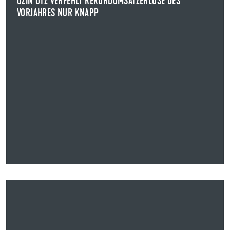
UZIN UTZ VERFEHLT REKORDUMSATZERLÖSE DES
VORJAHRES NUR KNAPP
NEWS ANZEIGEN
19.04.2023
UZIN UTZ ERGEBNISSE SPIEGELN GEOPOLITISCHE,
MAKROÖKONOMISCHE UND MARKTSPEZIFISCHE