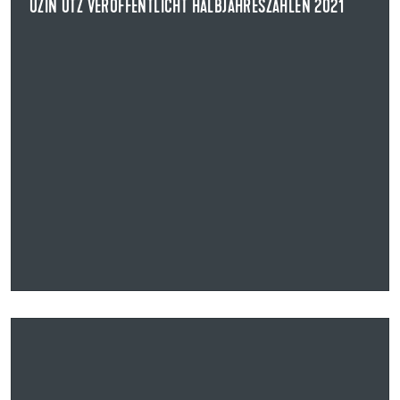
UZIN UTZ VERÖFFENTLICHT HALBJAHRESZAHLEN 2021
04.08.2021
UZIN UTZ ERZIELT IM 1.HALBJAHR 2021 DEUTLICHES
UMSATZ- UND ERGEBNISWACHSTUM