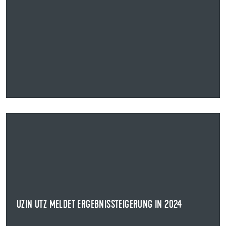
23.02.2025
UZIN UTZ MELDET ERGEBNISSTEIGERUNG IN 2024
Die Uzin Utz SE gibt bekannt, dass nach vorläufigen
Berechnungen das Ergebnis vor Zinsen und ...
NEWS ANZEIGEN
UZIN UTZ MELDET ERGEBNISSTEIGERUNG IN 2024