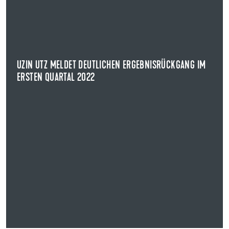
UZIN UTZ MELDET DEUTLICHEN ERGEBNISRÜCKGANG IM
ERSTEN QUARTAL 2022
Die Uzin Utz AG hat für das erste Quartal 2022 vorläufige
Zahlen veröffentlicht.
UZIN UTZ MELDET DEUTLICHEN ERGEBNISRÜCKGANG IM
NEWS ANZEIGEN
ERSTEN QUARTAL 2022