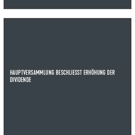
12.05.2025
HAUPTVERSAMMLUNG BESCHLIESST ERHÖHUNG DER D
IVIDENDE
Auf der ordentlichen Hauptversammlung beschlossen
die Aktionärinnen und Aktionäre der Uzin Utz SE...
HAUPTVERSAMMLUNG BESCHLIESST ERHÖHUNG DER D
NEWS ANZEIGEN
IVIDENDE