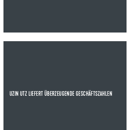
31.03.2025
UZIN UTZ LIEFERT ÜBERZEUGENDE GESCHÄFTSZAHLEN
GESCHÄFTSJAHR 2024
Uzin Utz legte heute im Rahmen der
Bilanzpressekonferenz sowie des Earnings Calls die
Geschäfts...
UZIN UTZ LIEFERT ÜBERZEUGENDE GESCHÄFTSZAHLEN
NEWS ANZEIGEN