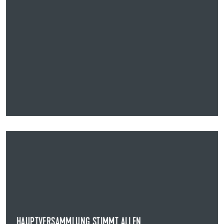
13.05.2026
HAUPTVERSAMMLUNG STIMMT ALLEN
BESCHLUSSVORSCHLÄGEN ZU
HAUPTVERSAMMLUNG DER UZIN UTZ SE
Die Aktionärinnen und Aktionäre der Uzin Utz SE haben
auf der ordentlichen Hauptversammlung des...
HAUPTVERSAMMLUNG STIMMT ALLEN