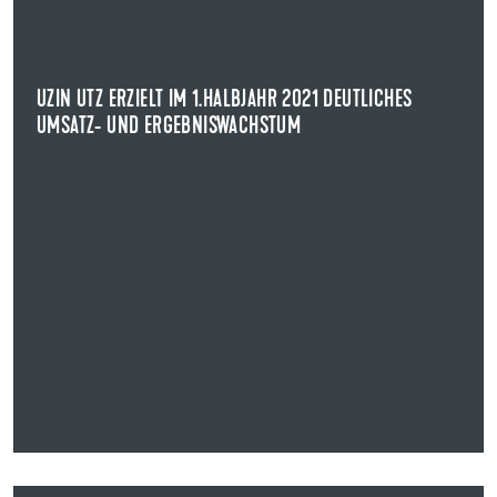
VERÖFFENTLICHUNG VON INSIDERINFORMATIONEN GEMÄSS ARTIKEL 1
7 MAR
Die UZIN UTZ AG hat für das erste Halbjahr 2021
UZIN UTZ ERZIELT IM 1.HALBJAHR 2021 DEUTLICHES
vorläufige Zahlen veröffentlicht, demnach ...
UMSATZ- UND ERGEBNISWACHSTUM
NEWS ANZEIGEN