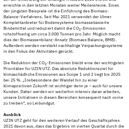
erreichte in den letzten Monaten weiter Meilensteine. Eines
der jüngsten Beispiele ist die Einführung des Biomass-
Balance-Verfahrens. Seit Mai 2021 verwendet der Ulmer
Komplettanbieter für Bodensysteme biomassebasierte
Bindemittel und reduziert damit die CO
-Emissionen
2
rohstoffseitig um circa 3.000 Tonnen pro Jahr. Möglich macht
dies der Biomassenbilanz-Ansatz (Biomass Balance, BMB).
Außerdem werden verstärkt nachhaltige Verpackungssysteme
in den Fokus der Aktivitäten gerückt.
Die Reduktion der CO
-Emissionen bleibt eine der wichtigsten
2
Prioritäten für UZIN UTZ. Das absolute Reduktionsziel für
klimaschädliche Emissionen aus Scope 1 und 2 liegt bis 2025
bei 25 %. „Insbesondere der Wandel hin zu einer
klimapositiven Zukunft ist wichtiger denn je – auch für unsere
Kunden. Daher werden wir weiterhin intensiv daran arbeiten,
unsere Initiativen in diesen Bereichen konsequent nach vorne
zu treiben“, so Leibundgut.
Ausblick
UZIN UTZ geht für den weiteren Verlauf des Geschäftsjahres
2021 davon aus, dass das Ergebnis im vierten Quartal durch die