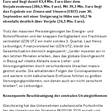
Euro und liegt damit 43,4 Mio. Euro über dem
Vorjahresniveau (286,5 Mio. Euro). Mit 39,3 Mio. Euro liegt
das Ergebnis vor Zinsen und Steuern (EBIT) zum 30.
September mit einer Steigerung in Höhe von 50,2 %
ebenfalls deutlich über Vorjahr (26,1 Mio. Euro).
Trotz der massiven Preissteigerungen bei Energie- und
Rohstoffkosten und der knappen Verfügbarkeit von Frachtraum
vermeldet UZIN UTZ ein mehr solides 3. Quartal. Laut Heinz
Leibundgut, Finanzvorstand bei UZIN UTZ, bleibt die
Gesamtsituation dennoch angespannt: „Leider mussten wir in
den letzten Monaten erleben, dass das globale Gleichgewicht
in Bezug auf intakte Abläufe sowie Liefer- und
Versorgungsketten durch verschiedenste Ursachen massiv
gestört wurde. Die anhaltenden Folgen der Coronapandemie
und weitere nicht kalkulierbare Einflüsse führten zu großen
Versorgungsproblemen, von denen auch wir nicht verschont
blieben“, so Leibundgut.
Konsequente Beschleunigung der zentralen Strategiethemen
Gleichzeitig hat das Unternehmen substanzielle Fortschritte
bei der Umsetzung der Strategie PASSION 2025 erzielt und