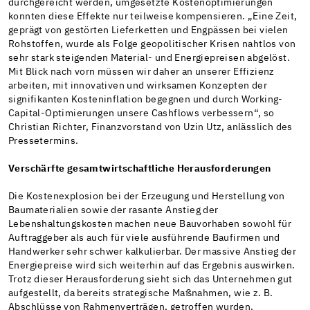
durchgereicht werden, umgesetzte Kostenoptimierungen
konnten diese Effekte nur teilweise kompensieren. „Eine Zeit,
geprägt von gestörten Lieferketten und Engpässen bei vielen
Rohstoffen, wurde als Folge geopolitischer Krisen nahtlos von
sehr stark steigenden Material- und Energiepreisen abgelöst.
Mit Blick nach vorn müssen wir daher an unserer Effizienz
arbeiten, mit innovativen und wirksamen Konzepten der
signifikanten Kosteninflation begegnen und durch Working-
Capital-Optimierungen unsere Cashflows verbessern“, so
Christian Richter, Finanzvorstand von Uzin Utz, anlässlich des
Pressetermins.
Verschärfte gesamtwirtschaftliche Herausforderungen
Die Kostenexplosion bei der Erzeugung und Herstellung von
Baumaterialien sowie der rasante Anstieg der
Lebenshaltungskosten machen neue Bauvorhaben sowohl für
Auftraggeber als auch für viele ausführende Baufirmen und
Handwerker sehr schwer kalkulierbar. Der massive Anstieg der
Energiepreise wird sich weiterhin auf das Ergebnis auswirken.
Trotz dieser Herausforderung sieht sich das Unternehmen gut
aufgestellt, da bereits strategische Maßnahmen, wie z. B.
Abschlüsse von Rahmenverträgen, getroffen wurden.