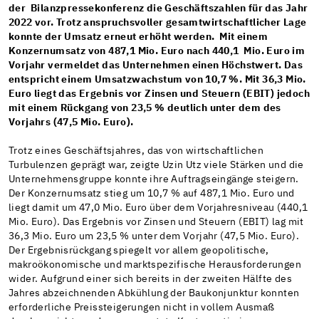
der Bilanzpressekonferenz die Geschäftszahlen für das Jahr
2022 vor. Trotz anspruchsvoller gesamtwirtschaftlicher Lage
konnte der Umsatz erneut erhöht werden. Mit einem
Konzernumsatz von 487,1 Mio. Euro nach 440,1 Mio. Euro im
Vorjahr vermeldet das Unternehmen einen Höchstwert. Das
entspricht einem Umsatzwachstum von 10,7 %. Mit 36,3 Mio.
Euro liegt das Ergebnis vor Zinsen und Steuern (EBIT) jedoch
mit einem Rückgang von 23,5 % deutlich unter dem des
Vorjahrs (47,5 Mio. Euro).
Trotz eines Geschäftsjahres, das von wirtschaftlichen
Turbulenzen geprägt war, zeigte Uzin Utz viele Stärken und die
Unternehmensgruppe konnte ihre Auftragseingänge steigern.
Der Konzernumsatz stieg um 10,7 % auf 487,1 Mio. Euro und
liegt damit um 47,0 Mio. Euro über dem Vorjahresniveau (440,1
Mio. Euro). Das Ergebnis vor Zinsen und Steuern (EBIT) lag mit
36,3 Mio. Euro um 23,5 % unter dem Vorjahr (47,5 Mio. Euro).
Der Ergebnisrückgang spiegelt vor allem geopolitische,
makroökonomische und marktspezifische Herausforderungen
wider. Aufgrund einer sich bereits in der zweiten Hälfte des
Jahres abzeichnenden Abkühlung der Baukonjunktur konnten
erforderliche Preissteigerungen nicht in vollem Ausmaß