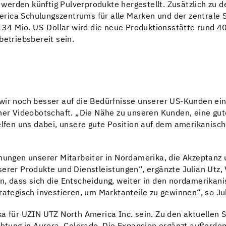
erden künftig Pulverprodukte hergestellt. Zusätzlich zu d
ica Schulungszentrums für alle Marken und der zentrale S
r 34 Mio. US-Dollar wird die neue Produktionsstätte rund 40
betriebsbereit sein.
wir noch besser auf die Bedürfnisse unserer US-Kunden eing
einer Videobotschaft. „Die Nähe zu unseren Kunden, eine g
elfen uns dabei, unsere gute Position auf dem amerikanisc
ühungen unserer Mitarbeiter in Nordamerika, die Akzeptanz
serer Produkte und Dienstleistungen“, ergänzte Julian Utz,
n, dass sich die Entscheidung, weiter in den nordamerikan
rategisch investieren, um Marktanteile zu gewinnen“, so Jul
ka für UZIN UTZ North America Inc. sein. Zu den aktuellen