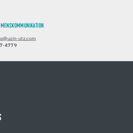
EHMENSKOMMUNIKATION
app@uzin-utz.com
97-4779
S