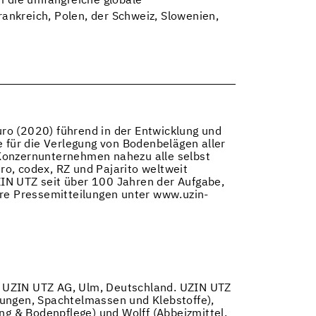
m die umfangreiche globale
ankreich, Polen, der Schweiz, Slowenien,
ro (2020) führend in der Entwicklung und
für die Verlegung von Bodenbelägen aller
 Konzernunternehmen nahezu alle selbst
uro, codex, RZ und Pajarito weltweit
IN UTZ seit über 100 Jahren der Aufgabe,
ere Pressemitteilungen unter www.uzin-
er UZIN UTZ AG, Ulm, Deutschland. UZIN UTZ
rungen, Spachtelmassen und Klebstoffe),
g & Bodenpflege) und Wolff (Abbeizmittel,