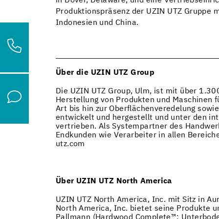
in Dover, Delaware, und eine Vertriebseinr
Produktionspräsenz der UZIN UTZ Gruppe mit
Indonesien und China.
Über die UZIN UTZ Group
Die UZIN UTZ Group, Ulm, ist mit über 1.30
Herstellung von Produkten und Maschinen f
Art bis hin zur Oberflächenveredelung sow
entwickelt und hergestellt und unter den in
vertrieben. Als Systempartner des Handwer
Endkunden wie Verarbeiter in allen Bereich
utz.com
Über UZIN UTZ North America
UZIN UTZ North America, Inc. mit Sitz in A
North America, Inc. bietet seine Produkte 
Pallmann (Hardwood Complete™: Unterbodenv