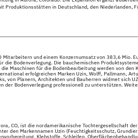
ichtung in Aurora, Colorado. Die Expansion ergänzt außerde
 Produktionsstätten in Deutschland, den Niederlanden, Fr
0 Mitarbeitern und einem Konzernumsatz von 383,6 Mio. Eu
ür die Bodenverlegung. Die bauchemischen Produktsysteme 
ie die Maschinen für die Bodenbearbeitung werden von den
ternational erfolgreichen Marken Uzin, Wolff, Pallmann, Art
ks, von Planern, Architekten und Bauherren widmet sich UZ
en der Bodenverlegung professionell zu unterstützen. Weit
urora, CO, ist die nordamerikanische Tochtergesellschaft d
unter den Markennamen Uzin (Feuchtigkeitsschutz, Grundie
orbereitung, Klebstoffe, Schleifen, Oberflächenbehandlun