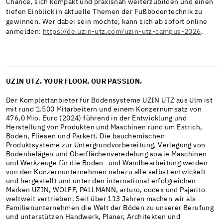
Chance, sich kompakt und praxisnah weiterzubilden und einen
tiefen Einblick in aktuelle Themen der Fußbodentechnik zu
gewinnen. Wer dabei sein möchte, kann sich ab sofort online
anmelden:
https://de.uzin-utz.com/uzin-utz-campus-2026
.
UZIN UTZ. YOUR FLOOR. OUR PASSION.
Der Komplettanbieter für Bodensysteme UZIN UTZ aus Ulm ist
mit rund 1.500 Mitarbeitern und einem Konzernumsatz von
476,0 Mio. Euro (2024) führend in der Entwicklung und
Herstellung von Produkten und Maschinen rund um Estrich,
Boden, Fliesen und Parkett. Die bauchemischen
Produktsysteme zur Untergrundvorbereitung, Verlegung von
Bodenbelägen und Oberflächenveredelung sowie Maschinen
und Werkzeuge für die Boden- und Wandbearbeitung werden
von den Konzernunternehmen nahezu alle selbst entwickelt
und hergestellt und unter den international erfolgreichen
Marken UZIN, WOLFF, PALLMANN, arturo, codex und Pajarito
weltweit vertrieben. Seit über 113 Jahren machen wir als
Familienunternehmen die Welt der Böden zu unserer Berufung
und unterstützen Handwerk, Planer, Architekten und