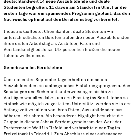
deutschlandweit 14 neue Auszubildende und duale
Studenten begrüßen, 11 davon am Standort in Ulm. Für die
ersten Tage war ein spannendes Programm geplant, das den
Nachwuchs optimal auf den Berufseinstieg vorbereitet.
Industriekaufleute, Chemikanten, duale Studenten – in
unterschiedlichsten Berufen traten die neuen Auszubildenden
ihren ersten Arbeitstag an. Ausbilder, Paten und
Vorstandsmitglied Julian Utz persönlich hießen die neuen
Talente willkommen.
Gemeinsam ins Berufsleben
Über die ersten Septembertage erhielten die neuen
Auszubildenden ein umfangreiches Einführungsprogramm. Von
Schulungen und Sicherheitsunterweisungen bis hin zu
Vorträgen war alles dabei, um den Einstieg ins Berufsleben so
einfach wie möglich zu gestalten. Unterstützt werden sie in der
Anfangszeit vor allem von ihren Paten, Auszubildenden aus
höheren Lehrjahren. Als besonderes Highlight besuchte die
Gruppe in diesem Jahr außerdem gemeinsam das Werk der
Tochtermarke Wolff in Ilsfeld und verbrachte einen Tag im
Freizeitpark in Tripsdrill. Zum Abschluss einer aufregenden