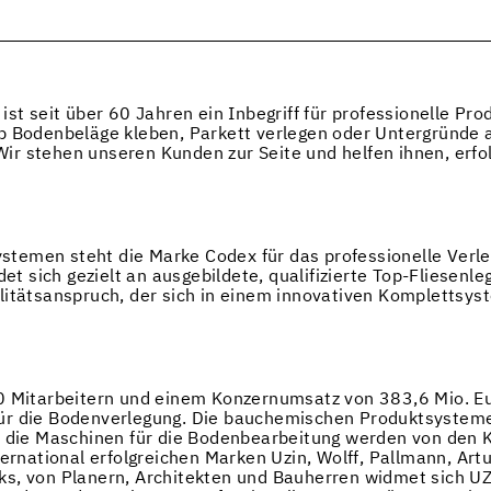
ist seit über 60 Jahren ein Inbegriff für professionelle P
b Bodenbeläge kleben, Parkett verlegen oder Untergründe a
„Wir stehen unseren Kunden zur Seite und helfen ihnen, erfo
temen steht die Marke Codex für das professionelle Verle
sich gezielt an ausgebildete, qualifizierte Top-Fliesenlege
litätsanspruch, der sich in einem innovativen Komplettsys
0 Mitarbeitern und einem Konzernumsatz von 383,6 Mio. Eu
ür die Bodenverlegung. Die bauchemischen Produktsysteme 
ie die Maschinen für die Bodenbearbeitung werden von den
ternational erfolgreichen Marken Uzin, Wolff, Pallmann, Art
ks, von Planern, Architekten und Bauherren widmet sich UZ