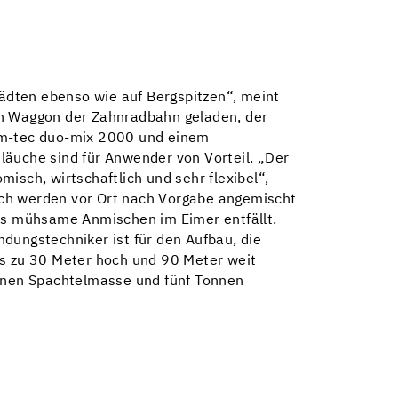
ädten ebenso wie auf Bergspitzen“, meint
en Waggon der Zahnradbahn geladen, der
e m-tec duo-mix 2000 und einem
läuche sind für Anwender von Vorteil. „Der
isch, wirtschaftlich und sehr flexibel“,
ich werden vor Ort nach Vorgabe angemischt
Das mühsame Anmischen im Eimer entfällt.
dungstechniker ist für den Aufbau, die
is zu 30 Meter hoch und 90 Meter weit
nnen Spachtelmasse und fünf Tonnen