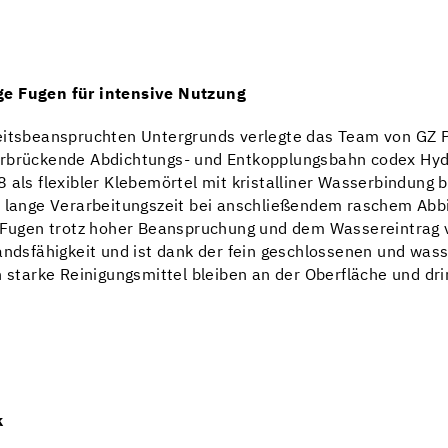
ge Fugen für intensive Nutzung
eitsbeanspruchten Untergrunds verlegte das Team von GZ P
erbrückende Abdichtungs- und Entkopplungsbahn codex Hydr
 als flexibler Klebemörtel mit kristalliner Wasserbindung b
e lange Verarbeitungszeit bei anschließendem raschem Abb
e Fugen trotz hoher Beanspruchung und dem Wassereintrag v
standsfähigkeit und ist dank der fein geschlossenen und w
 starke Reinigungsmittel bleiben an der Oberfläche und dring
k