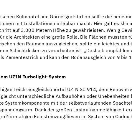
chen Kulmhotel und Gornergratstation sollte die neue mul
ionen mit Installationen erlebbar macht. Hier galt es kli
chritt auf 3.000 Metern Höhe zu gewährleisten. Wenig Gewi
für die Architekten eine große Rolle. Die Flächen mussten 
schen den Räumen auszugleichen, sollte ein leichtes und
edenen Schichtdicken zu verarbeiten ist. „Deshalb empfahlen
r als Zementestrich und kann den Bodenausgleich von 9 bis
 dem UZIN Turbolight-System
higen Leichtausgleichsmörtel UZIN SC 914, dem Renovierv
 gleicht unterschiedliche Aufbauhöhen oder Unebenheiten 
eite Systemkomponente mit der selbstverlaufenden Spachte
 spannungsarm. Dank der großen Lastaufnahmefähigkeit erg
großformatigen Feinsteinzeugfliesen im System von Codex