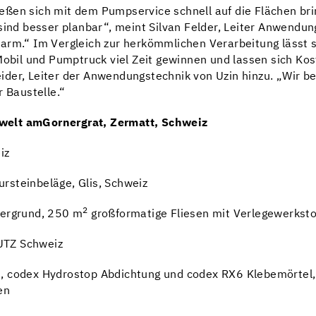
ßen sich mit dem Pumpservice schnell auf die Flächen bring
 sind besser planbar“, meint Silvan Felder, Leiter Anwendu
arm.“ Im Vergleich zur herkömmlichen Verarbeitung lässt si
il und Pumptruck viel Zeit gewinnen und lassen sich Kos
ider, Leiter der Anwendungstechnik von Uzin hinzu. „Wir b
r Baustelle.“
swelt am
Gornergrat, Zermatt, Schweiz
iz
ursteinbeläge, Glis, Schweiz
2
tergrund, 250 m
großformatige Fliesen mit Verlegewerkst
UTZ Schweiz
, codex Hydrostop Abdichtung und codex RX6 Klebemörtel,
en