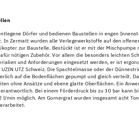
ellen
ntlegene Dörfer und bedienen Baustellen in engen Innenst
z. In Zermatt wurden alle Verlegewerkstoffe auf den offen
ikopter zur Baustelle. Bestückt ist er mit der Mischpump
für nötigen Zubehör. Vor allem die besonders leichten Sch
ialien und Anforderungen eingesetzt werden, er ist ergonom
g, UZIN UTZ Schweiz. Die Spachtelmasse oder der Dünnestr
erlich auf die Bodenflächen gepumpt und gleich verteilt. 
eiten ohne Ansätze und ebene glatte Oberflächen. Ein Anwen
erantwortlich. Bei einem Förderdruck bis zu 30 bar kann b
2 l/min möglich. Am Gornergrat wurden insgesamt acht To
erarbeitet.