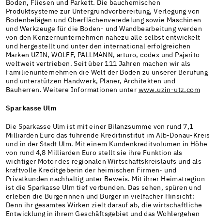
Boden, Fliesen und Parkett. Die bauchemischen
Produktsysteme zur Untergrundvorbereitung, Verlegung von
Bodenbelägen und Oberflächenveredelung sowie Maschinen
und Werkzeuge für die Boden- und Wandbearbeitung werden
von den Konzernunternehmen nahezu alle selbst entwickelt
und hergestellt und unter den international erfolgreichen
Marken UZIN, WOLFF, PALLMANN, arturo, codex und Pajarito
weltweit vertrieben. Seit über 111 Jahren machen wir als
Familienunternehmen die Welt der Böden zu unserer Berufung
und unterstützen Handwerk, Planer, Architekten und
Bauherren. Weitere Informationen unter
www.uzin-utz.com
Sparkasse Ulm
Die Sparkasse Ulm ist mit einer Bilanzsumme von rund 7,1
Milliarden Euro das führende Kreditinstitut im Alb-Donau-Kreis
und in der Stadt Ulm. Mit einem Kundenkreditvolumen in Höhe
von rund 4,8 Milliarden Euro stellt sie ihre Funktion als
wichtiger Motor des regionalen Wirtschaftskreislaufs und als
kraftvolle Kreditgeberin der heimischen Firmen- und
Privatkunden nachhaltig unter Beweis. Mit ihrer Heimatregion
ist die Sparkasse Ulm tief verbunden. Das sehen, spüren und
erleben die Bürgerinnen und Bürger in vielfacher Hinsicht:
Denn ihr gesamtes Wirken zielt darauf ab, die wirtschaftliche
Entwicklung in ihrem Geschäftsgebiet und das Wohlergehen