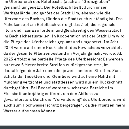
im Uferbereich des Rötelbachs (auch als "Grenzgraben"
genannt) umgesetzt. Der Rötelbach fließt durch unser
Werksgelände und gehört der Stadt Ulm, ebenso wie die
Uferzone des Baches, für den die Stadt auch zuständig ist. Das
Mahdkonzept am Rötelbach verfolgt das Ziel, die regionale
Flora und Fauna zu fördern und gleichzeitig den Wasserzulauf
im Bach sicherzustellen. In Kooperation mit der Stadt Ulm wird
die Pflege des Uferbereichs geplant und umgesetzt. Im Jahr
2024 wurde auf einen Rückschnitt des Bewuchses verzichtet,
da der gesamte Pflanzenbestand im Vorjahr gemäht wurde. Ab
2025 erfolgt eine partielle Pflege des Uferbereichs: Es werden
nur etwa 5 Meter breite Streifen zurückgeschnitten, im
darauffolgenden Jahr dann die jeweils anderen Streifen. Zum
Schutz der Insekten und Kleintiere wird auf eine Mahd mit
Mulchung verzichtet und stattdessen wird nur ein Rückschnitt
durchgeführt. Bei Bedarf werden wuchernde Bereiche im
Flussbett unterjährig entfernt, um den Abfluss zu
gewährleisten. Durch die "Verwilderung" des Uferbereichs wird
auch zum Hochwasserschutz beigetragen, da die Pflanzen mehr
Wasser aufnehmen können.