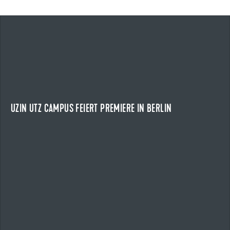
24.04.2026
UZIN UTZ CAMPUS FEIERT PREMIERE IN BERLIN
EIN TAG VOLLER IMPULSE
Am 24. April 2026 fand der Uzin Utz Campus erstmals in
Berlin statt und zog rund 210 Kunden und...
UZIN UTZ CAMPUS FEIERT PREMIERE IN BERLIN
NEWS ANZEIGEN