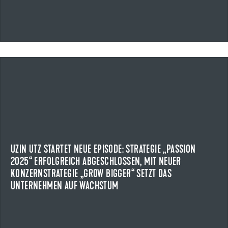
17.04.2026
UZIN UTZ STARTET NEUE EPISODE: STRATEGIE „PASSION
2025“ ERFOLGREICH ABGESCHLOSSEN, MIT NEUER
KONZERNSTRATEGIE „GROW BIGGER“ SETZT DAS
UNTERNEHMEN AUF WACHSTUM
Uzin Utz schließt die Konzernstrategie „PASSION 2025“ mit
UZIN UTZ STARTET NEUE EPISODE: STRATEGIE „PASSION
Rekordumsatzerlösen erfolgreich ab.
2025“ ERFOLGREICH ABGESCHLOSSEN, MIT NEUER
KONZERNSTRATEGIE „GROW BIGGER“ SETZT DAS
NEWS ANZEIGEN
UNTERNEHMEN AUF WACHSTUM