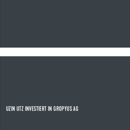
06.03.2026
UZIN UTZ INVESTIERT IN GROPYUS AG
STRATEGISCHER SCHRITT IN EINEN WACHSENDEN ZUKUNFTSMARKT
Uzin Utz beteiligt sich an der Gropyus AG.
NEWS ANZEIGEN
UZIN UTZ INVESTIERT IN GROPYUS AG