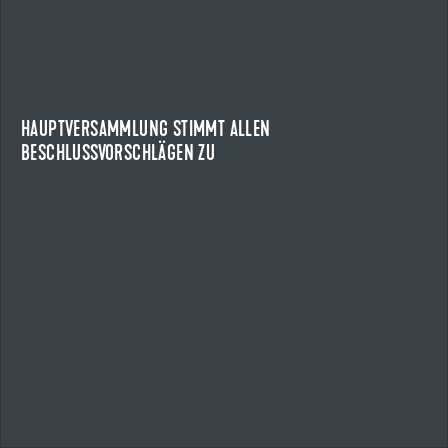
HAUPTVERSAMMLUNG STIMMT ALLEN
BESCHLUSSVORSCHLÄGEN ZU
HAUPTVERSAMMLUNG DER UZIN UTZ SE
Die Aktionärinnen und Aktionäre der Uzin Utz SE haben auf
der ordentlichen Hauptversammlung des...
HAUPTVERSAMMLUNG STIMMT ALLEN
BESCHLUSSVORSCHLÄGEN ZU
NEWS ANZEIGEN