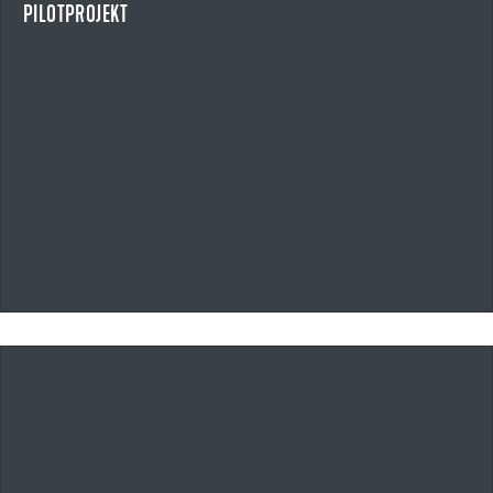
PILOTPROJEKT
NEWS ANZEIGEN
20.05.2026
UZIN UTZ ÜBERNIMMT ALFERPROLINE GMBH
STRATEGISCHE AKQUISITION IM BEREICH BAUPROFILE UND OUTDOOR-
SYSTEMLÖSUNGEN