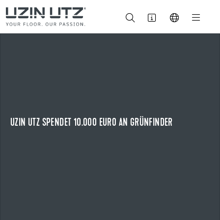
14.07.2026
UZIN UTZ SPENDET 10.000 EURO AN GRÜNFINDER
ZEHN JAHRE REGIONALES ENGAGEMENT FÜR NATURBILDUNG
Zum zehnten Mal unterstützt Uzin Utz die naturpädagogische
Initiative „Grünfinder“.
UZIN UTZ SPENDET 10.000 EURO AN GRÜNFINDER
NEWS ANZEIGEN