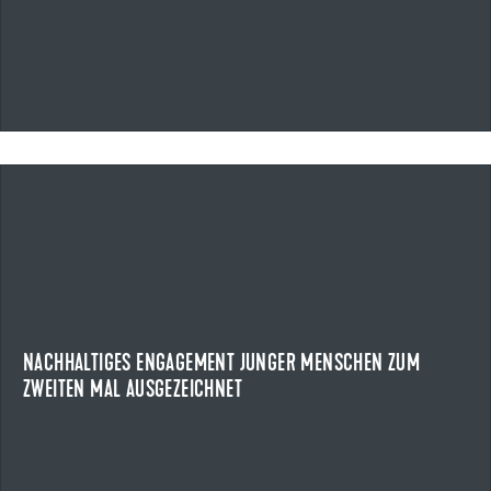
09.07.2026
NACHHALTIGES ENGAGEMENT JUNGER MENSCHEN ZUM
ZWEITEN MAL AUSGEZEICHNET
ULMER JUGENDPREIS
Am 8. Juli 2026 wurde zum zweiten Mal der Ulmer
Jugendpreis verliehen. Der von der Uzin Utz SE, ...
NACHHALTIGES ENGAGEMENT JUNGER MENSCHEN ZUM
ZWEITEN MAL AUSGEZEICHNET
NEWS ANZEIGEN