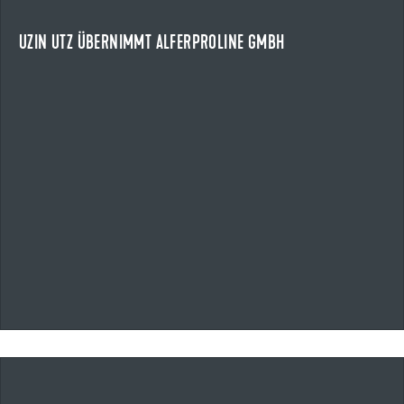
Die Uzin Utz SE übernimmt die alferproline GmbH mit Sitz in
Boppard.
UZIN UTZ ÜBERNIMMT ALFERPROLINE GMBH
NEWS ANZEIGEN
13.05.2026