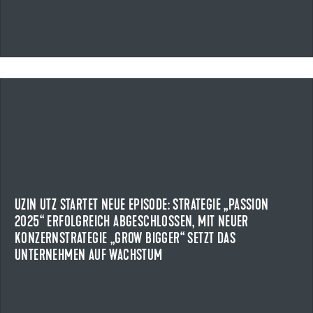
17.04.2026
UZIN UTZ STARTET NEUE EPISODE: STRATEGIE „PASSION
2025“ ERFOLGREICH ABGESCHLOSSEN, MIT NEUER
KONZERNSTRATEGIE „GROW BIGGER“ SETZT DAS
UNTERNEHMEN AUF WACHSTUM
Uzin Utz schließt die Konzernstrategie „PASSION 2025“ mit
UZIN UTZ STARTET NEUE EPISODE: STRATEGIE „PASSION
Rekordumsatzerlösen erfolgreich ab.
2025“ ERFOLGREICH ABGESCHLOSSEN, MIT NEUER
KONZERNSTRATEGIE „GROW BIGGER“ SETZT DAS
NEWS ANZEIGEN
UNTERNEHMEN AUF WACHSTUM