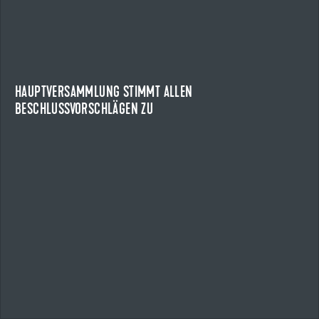
HAUPTVERSAMMLUNG STIMMT ALLEN
BESCHLUSSVORSCHLÄGEN ZU
HAUPTVERSAMMLUNG DER UZIN UTZ SE
Die Aktionärinnen und Aktionäre der Uzin Utz SE haben auf
der ordentlichen Hauptversammlung des...
HAUPTVERSAMMLUNG STIMMT ALLEN
BESCHLUSSVORSCHLÄGEN ZU
NEWS ANZEIGEN