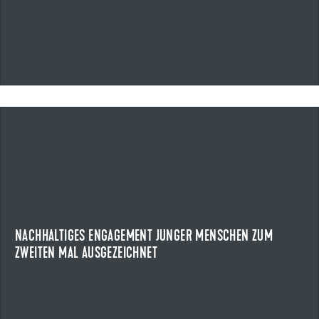
09.07.2026
NACHHALTIGES ENGAGEMENT JUNGER MENSCHEN ZUM
ZWEITEN MAL AUSGEZEICHNET
ULMER JUGENDPREIS
Am 8. Juli 2026 wurde zum zweiten Mal der Ulmer
Jugendpreis verliehen. Der von der Uzin Utz SE, ...
NACHHALTIGES ENGAGEMENT JUNGER MENSCHEN ZUM
ZWEITEN MAL AUSGEZEICHNET
NEWS ANZEIGEN