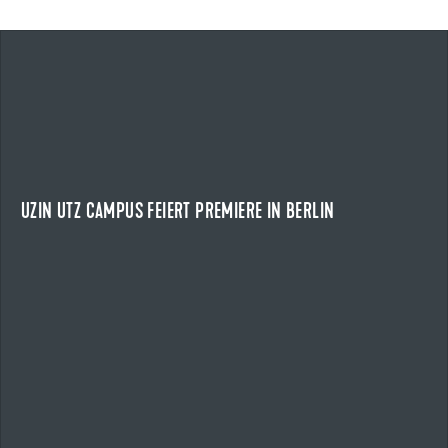
24.04.2026
UZIN UTZ CAMPUS FEIERT PREMIERE IN BERLIN
EIN TAG VOLLER IMPULSE
Am 24. April 2026 fand der Uzin Utz Campus erstmals in
Berlin statt und zog rund 210 Kunden und...
UZIN UTZ CAMPUS FEIERT PREMIERE IN BERLIN
NEWS ANZEIGEN