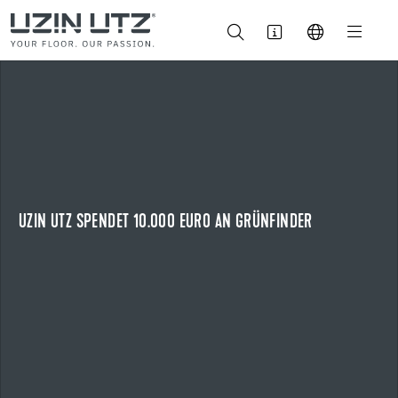
14.07.2026
UZIN UTZ SPENDET 10.000 EURO AN GRÜNFINDER
ZEHN JAHRE REGIONALES ENGAGEMENT FÜR NATURBILDUNG
Zum zehnten Mal unterstützt Uzin Utz die naturpädagogische
Initiative „Grünfinder“.
UZIN UTZ SPENDET 10.000 EURO AN GRÜNFINDER
NEWS ANZEIGEN