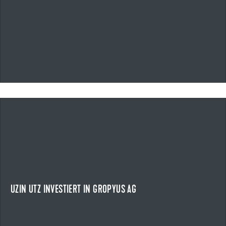
06.03.2026
UZIN UTZ INVESTIERT IN GROPYUS AG
STRATEGISCHER SCHRITT IN EINEN WACHSENDEN ZUKUNFTSMARKT
Uzin Utz beteiligt sich an der Gropyus AG.
NEWS ANZEIGEN
UZIN UTZ INVESTIERT IN GROPYUS AG