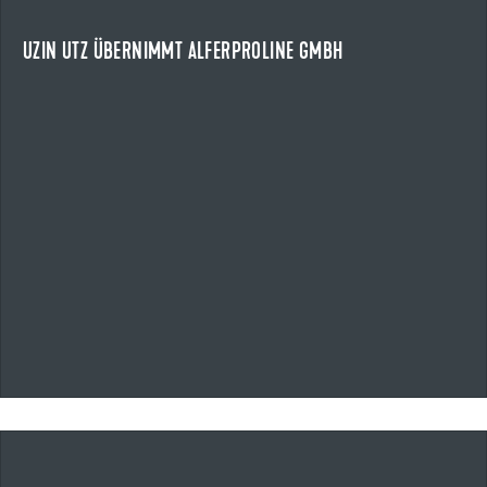
Die Uzin Utz SE übernimmt die alferproline GmbH mit Sitz in
Boppard.
UZIN UTZ ÜBERNIMMT ALFERPROLINE GMBH
NEWS ANZEIGEN
13.05.2026