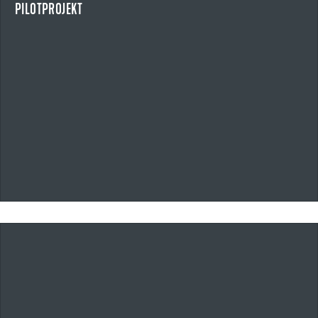
PILOTPROJEKT
NEWS ANZEIGEN
20.05.2026
UZIN UTZ ÜBERNIMMT ALFERPROLINE GMBH
STRATEGISCHE AKQUISITION IM BEREICH BAUPROFILE UND OUTDOOR-
SYSTEMLÖSUNGEN