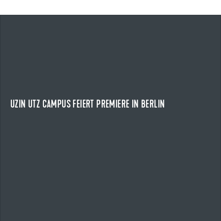
24.04.2026
UZIN UTZ CAMPUS FEIERT PREMIERE IN BERLIN
EIN TAG VOLLER IMPULSE
Am 24. April 2026 fand der Uzin Utz Campus erstmals in
Berlin statt und zog rund 210 Kunden und...
UZIN UTZ CAMPUS FEIERT PREMIERE IN BERLIN
NEWS ANZEIGEN