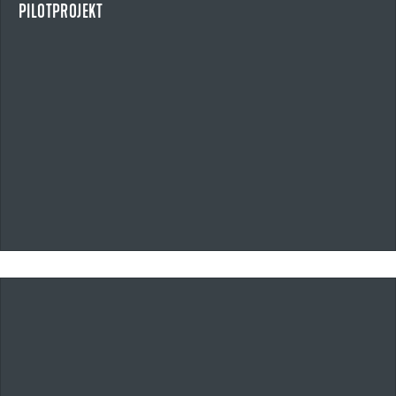
PILOTPROJEKT
NEWS ANZEIGEN
20.05.2026
UZIN UTZ ÜBERNIMMT ALFERPROLINE GMBH
STRATEGISCHE AKQUISITION IM BEREICH BAUPROFILE UND OUTDOOR-
SYSTEMLÖSUNGEN