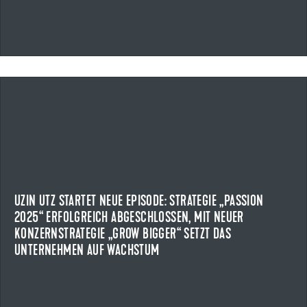
17.04.2026
UZIN UTZ STARTET NEUE EPISODE: STRATEGIE „PASSION
2025“ ERFOLGREICH ABGESCHLOSSEN, MIT NEUER
KONZERNSTRATEGIE „GROW BIGGER“ SETZT DAS
UNTERNEHMEN AUF WACHSTUM
Uzin Utz schließt die Konzernstrategie „PASSION 2025“ mit
UZIN UTZ STARTET NEUE EPISODE: STRATEGIE „PASSION
Rekordumsatzerlösen erfolgreich ab.
2025“ ERFOLGREICH ABGESCHLOSSEN, MIT NEUER
KONZERNSTRATEGIE „GROW BIGGER“ SETZT DAS
NEWS ANZEIGEN
UNTERNEHMEN AUF WACHSTUM