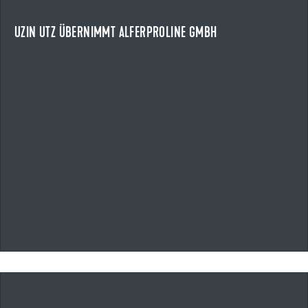
Die Uzin Utz SE übernimmt die alferproline GmbH mit Sitz in
Boppard.
UZIN UTZ ÜBERNIMMT ALFERPROLINE GMBH
NEWS ANZEIGEN
13.05.2026