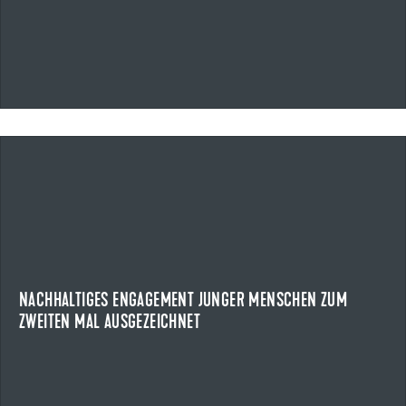
09.07.2026
NACHHALTIGES ENGAGEMENT JUNGER MENSCHEN ZUM
ZWEITEN MAL AUSGEZEICHNET
ULMER JUGENDPREIS
Am 8. Juli 2026 wurde zum zweiten Mal der Ulmer
Jugendpreis verliehen. Der von der Uzin Utz SE, ...
NACHHALTIGES ENGAGEMENT JUNGER MENSCHEN ZUM
ZWEITEN MAL AUSGEZEICHNET
NEWS ANZEIGEN