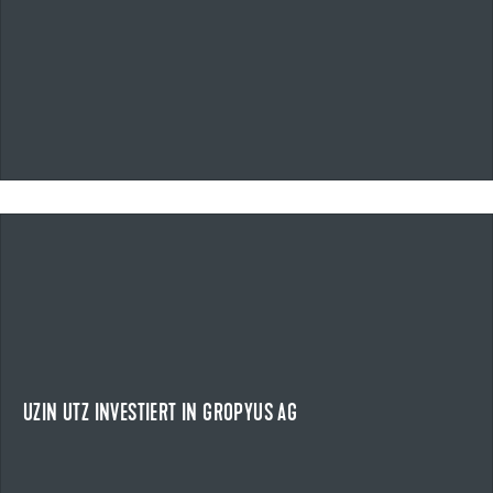
06.03.2026
UZIN UTZ INVESTIERT IN GROPYUS AG
STRATEGISCHER SCHRITT IN EINEN WACHSENDEN ZUKUNFTSMARKT
Uzin Utz beteiligt sich an der Gropyus AG.
NEWS ANZEIGEN
UZIN UTZ INVESTIERT IN GROPYUS AG