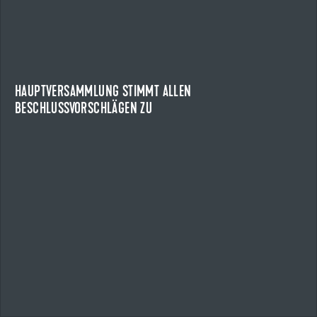
HAUPTVERSAMMLUNG STIMMT ALLEN
BESCHLUSSVORSCHLÄGEN ZU
HAUPTVERSAMMLUNG DER UZIN UTZ SE
Die Aktionärinnen und Aktionäre der Uzin Utz SE haben auf
der ordentlichen Hauptversammlung des...
HAUPTVERSAMMLUNG STIMMT ALLEN
BESCHLUSSVORSCHLÄGEN ZU
NEWS ANZEIGEN