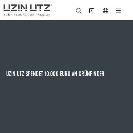
14.07.2026
UZIN UTZ SPENDET 10.000 EURO AN GRÜNFINDER
ZEHN JAHRE REGIONALES ENGAGEMENT FÜR NATURBILDUNG
Zum zehnten Mal unterstützt Uzin Utz die naturpädagogische
Initiative „Grünfinder“.
UZIN UTZ SPENDET 10.000 EURO AN GRÜNFINDER
NEWS ANZEIGEN