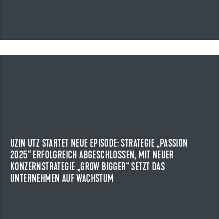
17.04.2026
UZIN UTZ STARTET NEUE EPISODE: STRATEGIE „PASSION
2025“ ERFOLGREICH ABGESCHLOSSEN, MIT NEUER
KONZERNSTRATEGIE „GROW BIGGER“ SETZT DAS
UNTERNEHMEN AUF WACHSTUM
Uzin Utz schließt die Konzernstrategie „PASSION 2025“ mit
UZIN UTZ STARTET NEUE EPISODE: STRATEGIE „PASSION
Rekordumsatzerlösen erfolgreich ab.
2025“ ERFOLGREICH ABGESCHLOSSEN, MIT NEUER
KONZERNSTRATEGIE „GROW BIGGER“ SETZT DAS
NEWS ANZEIGEN
UNTERNEHMEN AUF WACHSTUM