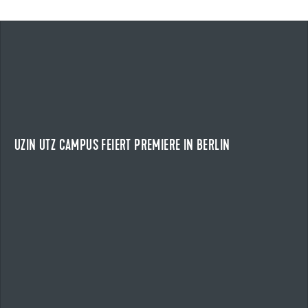
24.04.2026
UZIN UTZ CAMPUS FEIERT PREMIERE IN BERLIN
EIN TAG VOLLER IMPULSE
Am 24. April 2026 fand der Uzin Utz Campus erstmals in
Berlin statt und zog rund 210 Kunden und...
UZIN UTZ CAMPUS FEIERT PREMIERE IN BERLIN
NEWS ANZEIGEN