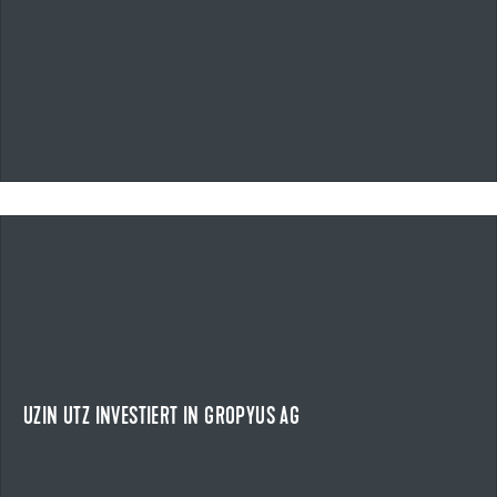
06.03.2026
UZIN UTZ INVESTIERT IN GROPYUS AG
STRATEGISCHER SCHRITT IN EINEN WACHSENDEN ZUKUNFTSMARKT
Uzin Utz beteiligt sich an der Gropyus AG.
NEWS ANZEIGEN
UZIN UTZ INVESTIERT IN GROPYUS AG