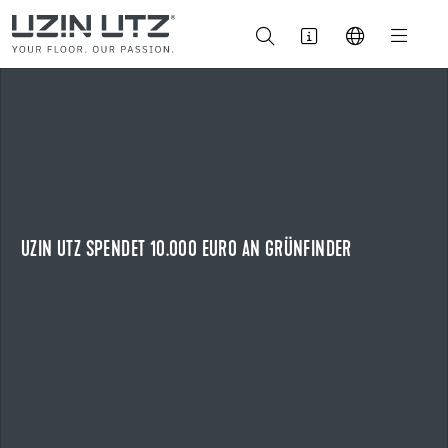
14.07.2026
UZIN UTZ SPENDET 10.000 EURO AN GRÜNFINDER
ZEHN JAHRE REGIONALES ENGAGEMENT FÜR NATURBILDUNG
Zum zehnten Mal unterstützt Uzin Utz die naturpädagogische
Initiative „Grünfinder“.
UZIN UTZ SPENDET 10.000 EURO AN GRÜNFINDER
NEWS ANZEIGEN