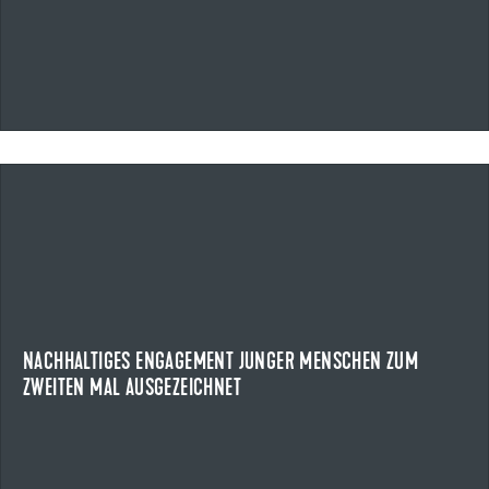
09.07.2026
NACHHALTIGES ENGAGEMENT JUNGER MENSCHEN ZUM
ZWEITEN MAL AUSGEZEICHNET
ULMER JUGENDPREIS
Am 8. Juli 2026 wurde zum zweiten Mal der Ulmer
Jugendpreis verliehen. Der von der Uzin Utz SE, ...
NACHHALTIGES ENGAGEMENT JUNGER MENSCHEN ZUM
ZWEITEN MAL AUSGEZEICHNET
NEWS ANZEIGEN