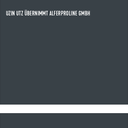
Die Uzin Utz SE übernimmt die alferproline GmbH mit Sitz in
Boppard.
UZIN UTZ ÜBERNIMMT ALFERPROLINE GMBH
NEWS ANZEIGEN
13.05.2026