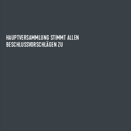
HAUPTVERSAMMLUNG STIMMT ALLEN
BESCHLUSSVORSCHLÄGEN ZU
HAUPTVERSAMMLUNG DER UZIN UTZ SE
Die Aktionärinnen und Aktionäre der Uzin Utz SE haben auf
der ordentlichen Hauptversammlung des...
HAUPTVERSAMMLUNG STIMMT ALLEN
BESCHLUSSVORSCHLÄGEN ZU
NEWS ANZEIGEN