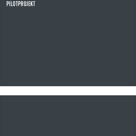
PILOTPROJEKT
NEWS ANZEIGEN
20.05.2026
UZIN UTZ ÜBERNIMMT ALFERPROLINE GMBH
STRATEGISCHE AKQUISITION IM BEREICH BAUPROFILE UND OUTDOOR-
SYSTEMLÖSUNGEN