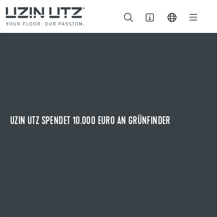
14.07.2026
UZIN UTZ SPENDET 10.000 EURO AN GRÜNFINDER
ZEHN JAHRE REGIONALES ENGAGEMENT FÜR NATURBILDUNG
Zum zehnten Mal unterstützt Uzin Utz die naturpädagogische
Initiative „Grünfinder“.
UZIN UTZ SPENDET 10.000 EURO AN GRÜNFINDER
NEWS ANZEIGEN