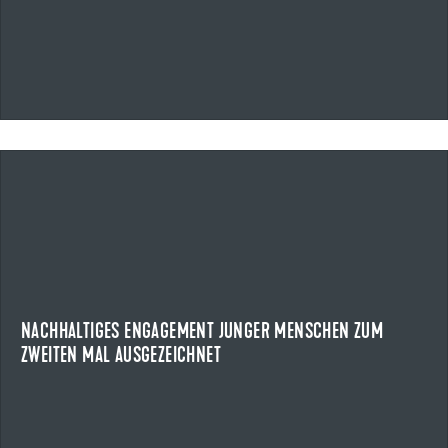
09.07.2026
NACHHALTIGES ENGAGEMENT JUNGER MENSCHEN ZUM
ZWEITEN MAL AUSGEZEICHNET
ULMER JUGENDPREIS
Am 8. Juli 2026 wurde zum zweiten Mal der Ulmer
Jugendpreis verliehen. Der von der Uzin Utz SE, ...
NACHHALTIGES ENGAGEMENT JUNGER MENSCHEN ZUM
ZWEITEN MAL AUSGEZEICHNET
NEWS ANZEIGEN