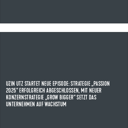
17.04.2026
UZIN UTZ STARTET NEUE EPISODE: STRATEGIE „PASSION
2025“ ERFOLGREICH ABGESCHLOSSEN, MIT NEUER
KONZERNSTRATEGIE „GROW BIGGER“ SETZT DAS
UNTERNEHMEN AUF WACHSTUM
Uzin Utz schließt die Konzernstrategie „PASSION 2025“ mit
UZIN UTZ STARTET NEUE EPISODE: STRATEGIE „PASSION
Rekordumsatzerlösen erfolgreich ab.
2025“ ERFOLGREICH ABGESCHLOSSEN, MIT NEUER
KONZERNSTRATEGIE „GROW BIGGER“ SETZT DAS
NEWS ANZEIGEN
UNTERNEHMEN AUF WACHSTUM