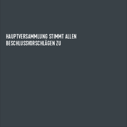
HAUPTVERSAMMLUNG STIMMT ALLEN
BESCHLUSSVORSCHLÄGEN ZU
HAUPTVERSAMMLUNG DER UZIN UTZ SE
Die Aktionärinnen und Aktionäre der Uzin Utz SE haben auf
der ordentlichen Hauptversammlung des...
HAUPTVERSAMMLUNG STIMMT ALLEN
BESCHLUSSVORSCHLÄGEN ZU
NEWS ANZEIGEN