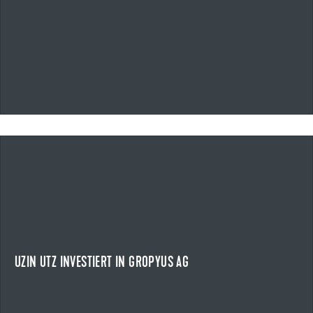
06.03.2026
UZIN UTZ INVESTIERT IN GROPYUS AG
STRATEGISCHER SCHRITT IN EINEN WACHSENDEN ZUKUNFTSMARKT
Uzin Utz beteiligt sich an der Gropyus AG.
NEWS ANZEIGEN
UZIN UTZ INVESTIERT IN GROPYUS AG