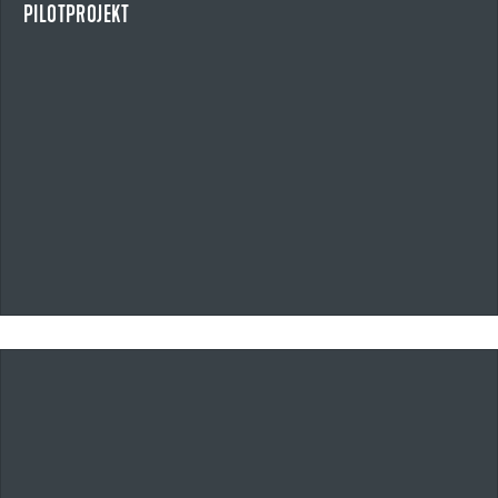
PILOTPROJEKT
NEWS ANZEIGEN
20.05.2026
UZIN UTZ ÜBERNIMMT ALFERPROLINE GMBH
STRATEGISCHE AKQUISITION IM BEREICH BAUPROFILE UND OUTDOOR-
SYSTEMLÖSUNGEN