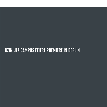
24.04.2026
UZIN UTZ CAMPUS FEIERT PREMIERE IN BERLIN
EIN TAG VOLLER IMPULSE
Am 24. April 2026 fand der Uzin Utz Campus erstmals in
Berlin statt und zog rund 210 Kunden und...
UZIN UTZ CAMPUS FEIERT PREMIERE IN BERLIN
NEWS ANZEIGEN