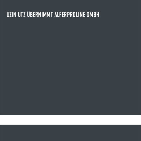
Die Uzin Utz SE übernimmt die alferproline GmbH mit Sitz in
Boppard.
UZIN UTZ ÜBERNIMMT ALFERPROLINE GMBH
NEWS ANZEIGEN
13.05.2026