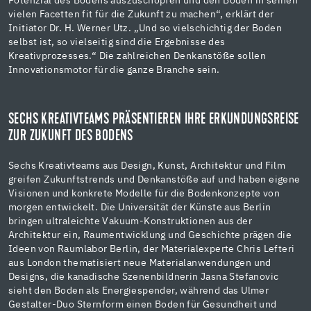
Potenzial des Bodens auszuschöpfen und den Boden in seinen
vielen Facetten fit für die Zukunft zu machen“, erklärt der
Initiator Dr. H. Werner Utz. „Und so vielschichtig der Boden
selbst ist, so vielseitig sind die Ergebnisse des
Kreativprozesses.“ Die zahlreichen Denkanstöße sollen
Innovationsmotor für die ganze Branche sein.
SECHS KREATIVTEAMS PRÄSENTIEREN IHRE ERKUNDUNGSREISE
ZUR ZUKUNFT DES BODENS
Sechs Kreativteams aus Design, Kunst, Architektur und Film
greifen Zukunftstrends und Denkanstöße auf und haben eigene
Visionen und konkrete Modelle für die Bodenkonzepte von
morgen entwickelt. Die Universität der Künste aus Berlin
bringen ultraleichte Vakuum-Konstruktionen aus der
Architektur ein, Raumentwicklung und Geschichte prägen die
Ideen von Raumlabor Berlin, der Materialexperte Chris Lefteri
aus London thematisiert neue Materialanwendungen und
Designs, die kanadische Szenenbildnerin Jasna Stefanovic
sieht den Boden als Energiespender, während das Ulmer
Gestalter-Duo Sternform einen Boden für Gesundheit und