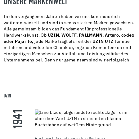
UNSERE MARKENWELT
In den vergangenen Jahren haben wir uns kontinuierlich
weiterentwickelt und sind in sechs starken Marken gewachsen.
Alle gemeinsam bilden das Fundament für professionelle
Handwerkskunst. Ob
UZIN, WOLFF, PALLMANN, Arturo, codex
oder Pajarito,
jede Marke trägt als Teil der
UZIN UTZ
Familie
mit ihrem individuellen Charakter, eigenen Kompetenzen und
einzigartigen Menschen zur Vielfalt und Leistungsstärke des
Unternehmens bei. Denn nur gemeinsam sind wir erfolgreich!
UZIN
W
1941
Hochwertige und innovative Systeme