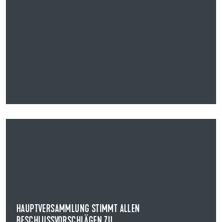
13.05.2026
HAUPTVERSAMMLUNG STIMMT ALLEN
BESCHLUSSVORSCHLÄGEN ZU
HAUPTVERSAMMLUNG DER UZIN UTZ SE
Die Aktionärinnen und Aktionäre der Uzin Utz SE haben
auf der ordentlichen Hauptversammlung des...
HAUPTVERSAMMLUNG STIMMT ALLEN
BESCHLUSSVORSCHLÄGEN ZU