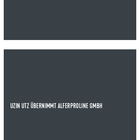
20.05.2026
UZIN UTZ ÜBERNIMMT ALFERPROLINE GMBH
STRATEGISCHE AKQUISITION IM BEREICH BAUPROFILE UND OUTDOOR-
SYSTEMLÖSUNGEN
Die Uzin Utz SE übernimmt die alferproline GmbH mit
Sitz in Boppard.
UZIN UTZ ÜBERNIMMT ALFERPROLINE GMBH
MEHR ERFAHREN