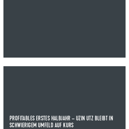
24.08.2022
PROFITABLES ERSTES HALBJAHR – UZIN UTZ BLEIBT IN
SCHWIERIGEM UMFELD AUF KURS
HALBJAHRESZAHLEN UZIN UTZ AG
In einem Umfeld hoher Volatilität bleibt Uzin Utz im
ersten Halbjahr 2022 erfolgreich auf Kurs.
PROFITABLES ERSTES HALBJAHR – UZIN UTZ BLEIBT IN
SCHWIERIGEM UMFELD AUF KURS
NEWS ANZEIGEN