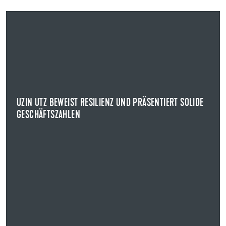
09.04.2024
UZIN UTZ BEWEIST RESILIENZ UND PRÄSENTIERT SOLIDE
GESCHÄFTSZAHLEN
GESCHÄFTSJAHR 2023
Uzin Utz legte im Rahmen der Bilanzpressekonferenz die
Geschäftszahlen für das Jahr 2023 vor.
UZIN UTZ BEWEIST RESILIENZ UND PRÄSENTIERT SOLIDE
GESCHÄFTSZAHLEN
NEWS ANZEIGEN