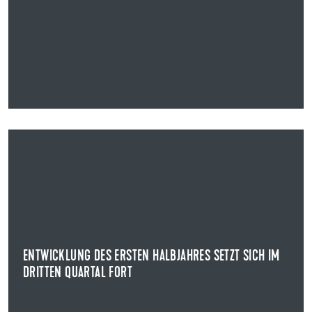
14.11.2023
ENTWICKLUNG DES ERSTEN HALBJAHRES SETZT SICH IM
DRITTEN QUARTAL FORT
KENNZAHLEN ZUM DRITTEN QUARTAL 2023
Uzin Utz konnte zum dritten Quartal Umsatzerlöse in
Höhe von 365,1 Mio. Euro erwirtschaften.
ENTWICKLUNG DES ERSTEN HALBJAHRES SETZT SICH IM
DRITTEN QUARTAL FORT
NEWS ANZEIGEN