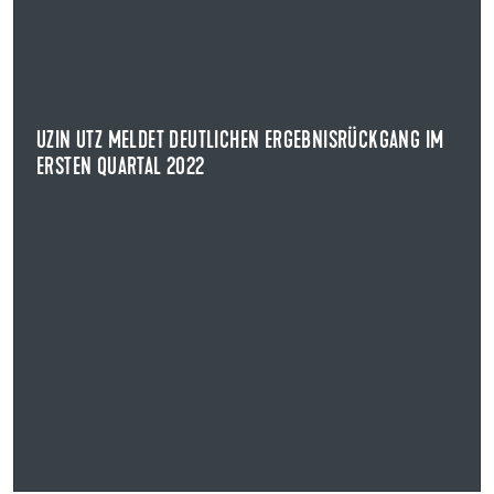
UZIN UTZ MELDET DEUTLICHEN ERGEBNISRÜCKGANG IM
ERSTEN QUARTAL 2022
Die Uzin Utz AG hat für das erste Quartal 2022 vorläufige
Zahlen veröffentlicht.
UZIN UTZ MELDET DEUTLICHEN ERGEBNISRÜCKGANG IM
NEWS ANZEIGEN
ERSTEN QUARTAL 2022