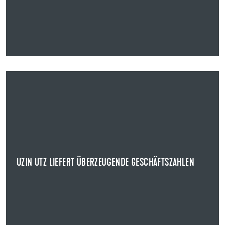
31.03.2025
UZIN UTZ LIEFERT ÜBERZEUGENDE GESCHÄFTSZAHLEN
GESCHÄFTSJAHR 2024
Uzin Utz legte heute im Rahmen der
Bilanzpressekonferenz sowie des Earnings Calls die
Geschäfts...
UZIN UTZ LIEFERT ÜBERZEUGENDE GESCHÄFTSZAHLEN
NEWS ANZEIGEN