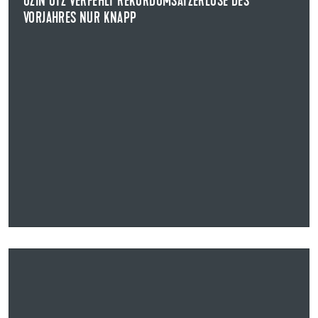
UZIN UTZ VERFEHLT REKORDUMSATZERLÖSE DES
VORJAHRES NUR KNAPP
NEWS ANZEIGEN
19.04.2023
UZIN UTZ ERGEBNISSE SPIEGELN GEOPOLITISCHE,
MAKROÖKONOMISCHE UND MARKTSPEZIFISCHE