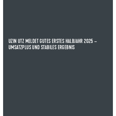
UZIN UTZ MELDET GUTES ERSTES HALBJAHR 2025 –
UMSATZPLUS UND STABILES ERGEBNIS
HALBJAHRESZAHLEN UZIN UTZ SE
Die Uzin Utz SE, international agierender Hersteller von
Produkten und Systemen für die ...
UZIN UTZ MELDET GUTES ERSTES HALBJAHR 2025 –
UMSATZPLUS UND STABILES ERGEBNIS
NEWS ANZEIGEN