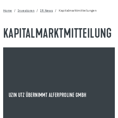
Home
Investoren
IR News
Kapitalmarktmitteilungen
KAPITALMARKTMITTEILUNG
20.05.2026
UZIN UTZ ÜBERNIMMT ALFERPROLINE GMBH
STRATEGISCHE AKQUISITION IM BEREICH BAUPROFILE UND OUTDOOR-
SYSTEMLÖSUNGEN
Die Uzin Utz SE übernimmt die alferproline GmbH mit
Sitz in Boppard.
UZIN UTZ ÜBERNIMMT ALFERPROLINE GMBH
NEWS ANZEIGEN