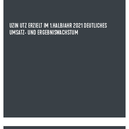
VERÖFFENTLICHUNG VON INSIDERINFORMATIONEN GEMÄSS ARTIKEL 1
7 MAR
Die UZIN UTZ AG hat für das erste Halbjahr 2021
UZIN UTZ ERZIELT IM 1.HALBJAHR 2021 DEUTLICHES
vorläufige Zahlen veröffentlicht, demnach ...
UMSATZ- UND ERGEBNISWACHSTUM
NEWS ANZEIGEN