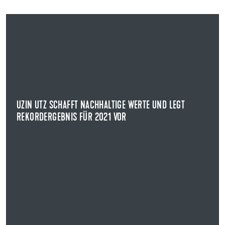
20.04.2022
UZIN UTZ SCHAFFT NACHHALTIGE WERTE UND LEGT
REKORDERGEBNIS FÜR 2021 VOR
PIONIER DER BODENSYSTEME
Uzin Utz legte im Rahmen der Bilanzpressekonferenz die
Geschäftszahlen für das Jahr 2021 vor.
UZIN UTZ SCHAFFT NACHHALTIGE WERTE UND LEGT
REKORDERGEBNIS FÜR 2021 VOR
NEWS ANZEIGEN