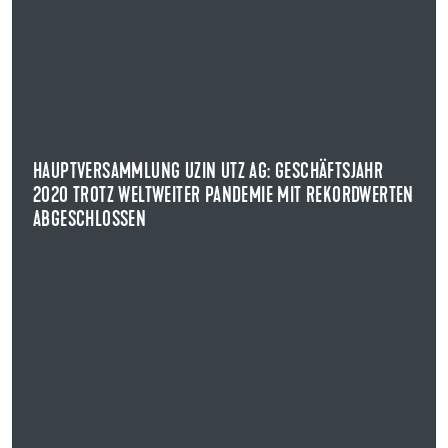
25.05.2021
HAUPTVERSAMMLUNG UZIN UTZ AG: GESCHÄFTSJAHR
2020 TROTZ WELTWEITER PANDEMIE MIT REKORDWERTEN
ABGESCHLOSSEN
Die UZIN UTZ AG kann auf ein erfolgreiches
Geschäftsjahr 2020 zurückblicken.
HAUPTVERSAMMLUNG UZIN UTZ AG: GESCHÄFTSJAHR
2020 TROTZ WELTWEITER PANDEMIE MIT REKORDWERTEN
NEWS ANZEIGEN
ABGESCHLOSSEN