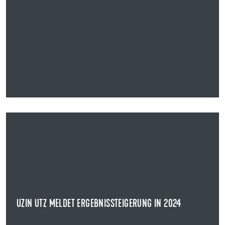
23.02.2025
UZIN UTZ MELDET ERGEBNISSTEIGERUNG IN 2024
Die Uzin Utz SE gibt bekannt, dass nach vorläufigen
Berechnungen das Ergebnis vor Zinsen und ...
NEWS ANZEIGEN
UZIN UTZ MELDET ERGEBNISSTEIGERUNG IN 2024