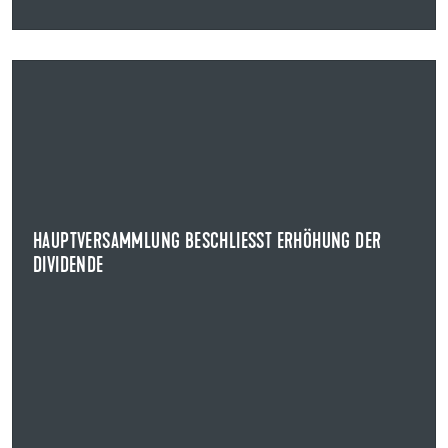
12.05.2025
HAUPTVERSAMMLUNG BESCHLIESST ERHÖHUNG DER D
IVIDENDE
Auf der ordentlichen Hauptversammlung beschlossen
die Aktionärinnen und Aktionäre der Uzin Utz SE...
HAUPTVERSAMMLUNG BESCHLIESST ERHÖHUNG DER D
NEWS ANZEIGEN
IVIDENDE