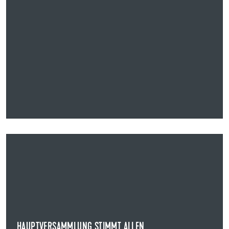
13.05.2026
HAUPTVERSAMMLUNG STIMMT ALLEN
BESCHLUSSVORSCHLÄGEN ZU
HAUPTVERSAMMLUNG DER UZIN UTZ SE
Die Aktionärinnen und Aktionäre der Uzin Utz SE haben
auf der ordentlichen Hauptversammlung des...
HAUPTVERSAMMLUNG STIMMT ALLEN