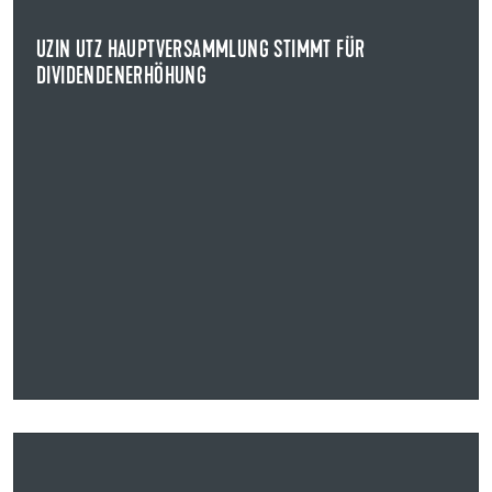
An der virtuell durchgeführten Veranstaltung nahmen bis
zu 80 Teilnehmerinnen und Teilnehmer teil.
UZIN UTZ HAUPTVERSAMMLUNG STIMMT FÜR
DIVIDENDENERHÖHUNG
NEWS ANZEIGEN
28.04.2022