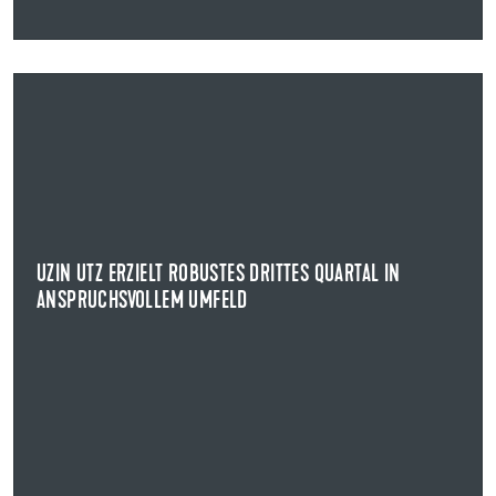
14.11.2022
UZIN UTZ ERZIELT ROBUSTES DRITTES QUARTAL IN
ANSPRUCHSVOLLEM UMFELD
KENNZAHLEN ZUM DRITTEN QUARTAL 2022
Uzin Utz hat im dritten Quartal 2022 erneut ein solides
wirtschaftliches Ergebnis erzielt.
UZIN UTZ ERZIELT ROBUSTES DRITTES QUARTAL IN
ANSPRUCHSVOLLEM UMFELD
NEWS ANZEIGEN