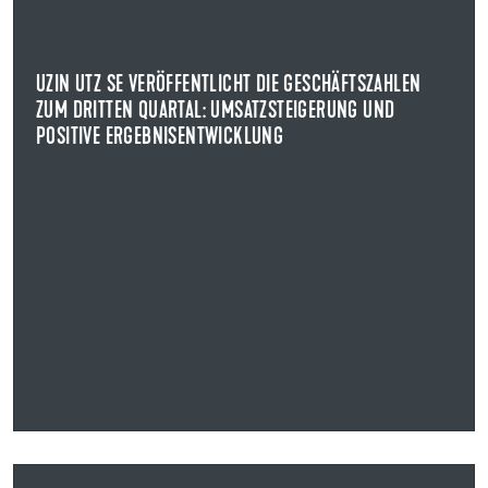
POSITIVE ERGEBNISENTWICKLUNG
KENNZAHLEN ZUM DRITTEN QUARTAL 2025
Uzin Utz konnte zum 30. September 2025 trotz des
UZIN UTZ SE VERÖFFENTLICHT DIE GESCHÄFTSZAHLEN
weiterhin herausfordernden Marktumfelds ...
ZUM DRITTEN QUARTAL: UMSATZSTEIGERUNG UND
POSITIVE ERGEBNISENTWICKLUNG
NEWS ANZEIGEN
14.08.2025