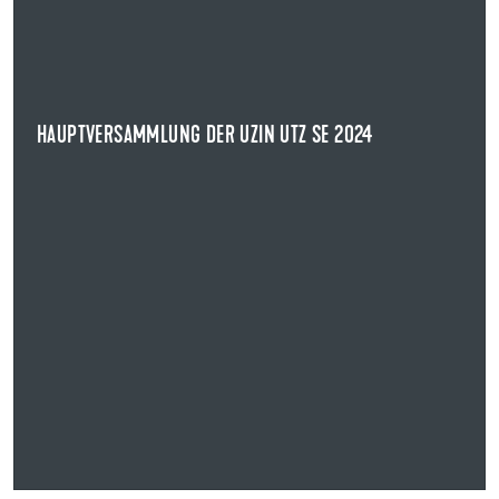
HAUPTVERSAMMLUNG DER UZIN UTZ SE 2024
Die Aktionärinnen und Aktionäre der Uzin Utz SE haben
auf der heutigen ordentlichen ...
NEWS ANZEIGEN
HAUPTVERSAMMLUNG DER UZIN UTZ SE 2024