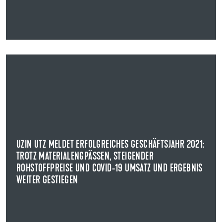
06.03.2022
UZIN UTZ MELDET ERFOLGREICHES GESCHÄFTSJAHR 2021:
TROTZ MATERIALENGPÄSSEN, STEIGENDER
ROHSTOFFPREISE UND COVID-19 UMSATZ UND ERGEBNIS
WEITER GESTIEGEN
VERÖFFENTLICHUNG VORLÄUFIGE ZAHLEN GESCHÄFTSJAHR 2021
UZIN UTZ MELDET ERFOLGREICHES GESCHÄFTSJAHR 2021:
Uzin Utz hat nach vorläufigen Berechnungen das
TROTZ MATERIALENGPÄSSEN, STEIGENDER
Geschäftsjahr 2021 mit Rekordwerten abgeschlossen.
ROHSTOFFPREISE UND COVID-19 UMSATZ UND ERGEBNIS
WEITER GESTIEGEN
NEWS ANZEIGEN