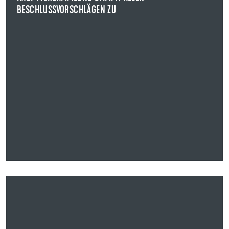
BESCHLUSSVORSCHLÄGEN ZU
NEWS ANZEIGEN
14.11.2025
UZIN UTZ SE VERÖFFENTLICHT DIE GESCHÄFTSZAHLEN
ZUM DRITTEN QUARTAL: UMSATZSTEIGERUNG UND