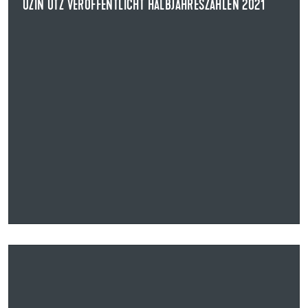
UZIN UTZ VERÖFFENTLICHT HALBJAHRESZAHLEN 2021
04.08.2021
UZIN UTZ ERZIELT IM 1.HALBJAHR 2021 DEUTLICHES
UMSATZ- UND ERGEBNISWACHSTUM